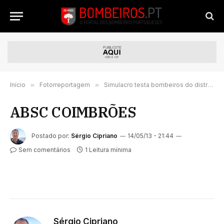
Início
»
Fotorreportagem
»
Simulacro testa bombeiros do distrito do Porto
ABSC COIMBRÕES
Postado por:
Sérgio Cipriano
14/05/13 - 21:44
Sem comentários
1 Leitura mínima
Sérgio Cipriano