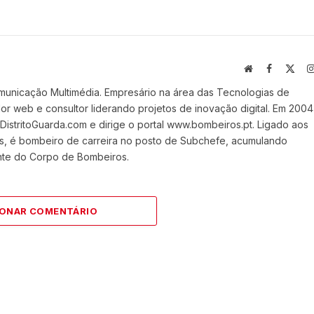
Website
Facebook
X
(Twi
municação Multimédia. Empresário na área das Tecnologias de
 web e consultor liderando projetos de inovação digital. Em 2004
stritoGuarda.com e dirige o portal www.bombeiros.pt. Ligado aos
s, é bombeiro de carreira no posto de Subchefe, acumulando
nte do Corpo de Bombeiros.
IONAR COMENTÁRIO