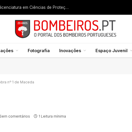
Liga dos Bombeiros quer fazer nascer licenciatura em Ciências de Proteção Civil e Bombeiros
mações
Fotografia
Inovações
Espaço Juvenil
bra nº 1 de Maceda
Sem comentários
1 Leitura mínima