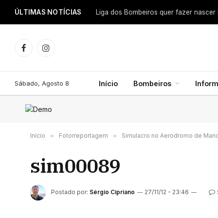
ÚLTIMAS NOTÍCIAS
Facebook
Instagram
Sábado, Agosto 8
Início
Bombeiros
Infor
Início
»
Fotorreportagem
»
Simulacro no Aerodromo de Mano
sim00089
Postado por:
Sérgio Cipriano
27/11/12 - 23:46