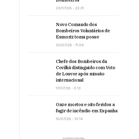
Bombeiros
23/07/26 - 22:31
Novo Comando dos
Bombeiros Voluntários de
Esmoriz toma posse
20/07/26 - 11:09
Chefe dos Bombeiros da
Covilhã distinguido com Voto
de Louvor após missão
internacional
17/07/26 - 0:13
Onze mortos e oito feridos a
fugir de incêndio em Espanha
10/07/26 - 10:14
publicidade