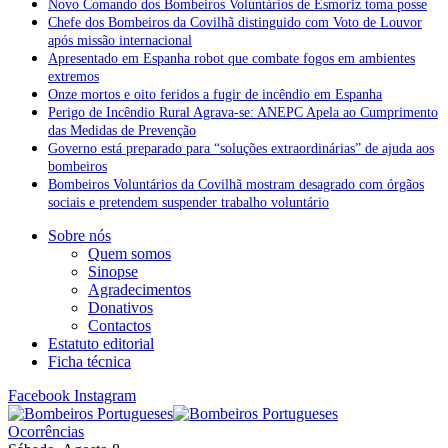
Novo Comando dos Bombeiros Voluntários de Esmoriz toma posse
Chefe dos Bombeiros da Covilhã distinguido com Voto de Louvor
após missão internacional
Apresentado em Espanha robot que combate fogos em ambientes
extremos
Onze mortos e oito feridos a fugir de incêndio em Espanha
Perigo de Incêndio Rural Agrava-se: ANEPC Apela ao Cumprimento
das Medidas de Prevenção
Governo está preparado para “soluções extraordinárias” de ajuda aos
bombeiros
Bombeiros Voluntários da Covilhã mostram desagrado com órgãos
sociais e pretendem suspender trabalho voluntário
Sobre nós
Quem somos
Sinopse
Agradecimentos
Donativos
Contactos
Estatuto editorial
Ficha técnica
Facebook
Instagram
Ocorrências