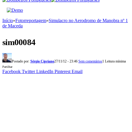
Início
»
Fotorreportagem
»
Simulacro no Aerodromo de Manobra nº 1
de Maceda
sim00084
Postado por:
Sérgio Cipriano
27/11/12 - 23:46
Sem comentários
1 Leitura mínima
Partilhar
Facebook
Twitter
LinkedIn
Pinterest
Email