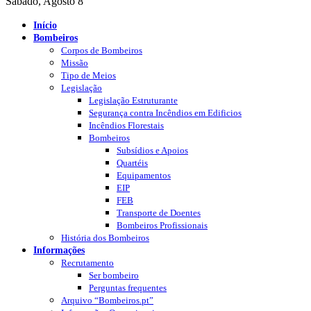
Sábado, Agosto 8
Início
Bombeiros
Corpos de Bombeiros
Missão
Tipo de Meios
Legislação
Legislação Estruturante
Segurança contra Incêndios em Edificios
Incêndios Florestais
Bombeiros
Subsídios e Apoios
Quartéis
Equipamentos
EIP
FEB
Transporte de Doentes
Bombeiros Profissionais
História dos Bombeiros
Informações
Recrutamento
Ser bombeiro
Perguntas frequentes
Arquivo “Bombeiros.pt”