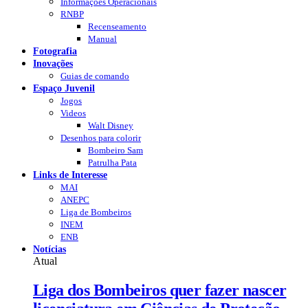
Informações Operacionais
RNBP
Recenseamento
Manual
Fotografia
Inovações
Guias de comando
Espaço Juvenil
Jogos
Videos
Walt Disney
Desenhos para colorir
Bombeiro Sam
Patrulha Pata
Links de Interesse
MAI
ANEPC
Liga de Bombeiros
INEM
ENB
Notícias
Atual
Liga dos Bombeiros quer fazer nascer