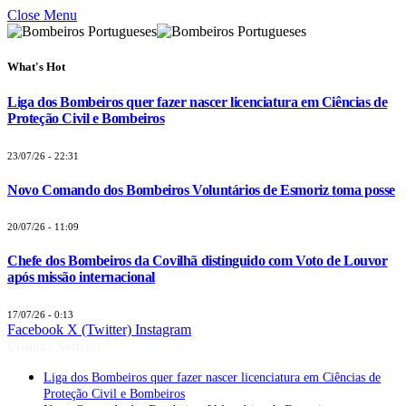
Close Menu
What's Hot
Liga dos Bombeiros quer fazer nascer licenciatura em Ciências de
Proteção Civil e Bombeiros
23/07/26 - 22:31
Novo Comando dos Bombeiros Voluntários de Esmoriz toma posse
20/07/26 - 11:09
Chefe dos Bombeiros da Covilhã distinguido com Voto de Louvor
após missão internacional
17/07/26 - 0:13
Facebook
X (Twitter)
Instagram
Últimas Notícias
Liga dos Bombeiros quer fazer nascer licenciatura em Ciências de
Proteção Civil e Bombeiros