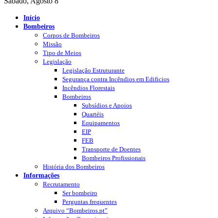
Sábado, Agosto 8
Início
Bombeiros
Corpos de Bombeiros
Missão
Tipo de Meios
Legislação
Legislação Estruturante
Segurança contra Incêndios em Edificios
Incêndios Florestais
Bombeiros
Subsídios e Apoios
Quartéis
Equipamentos
EIP
FEB
Transporte de Doentes
Bombeiros Profissionais
História dos Bombeiros
Informações
Recrutamento
Ser bombeiro
Perguntas frequentes
Arquivo “Bombeiros.pt”