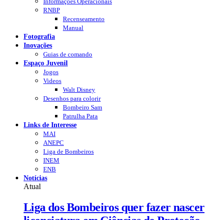
Informações Operacionais
RNBP
Recenseamento
Manual
Fotografia
Inovações
Guias de comando
Espaço Juvenil
Jogos
Videos
Walt Disney
Desenhos para colorir
Bombeiro Sam
Patrulha Pata
Links de Interesse
MAI
ANEPC
Liga de Bombeiros
INEM
ENB
Notícias
Atual
Liga dos Bombeiros quer fazer nascer