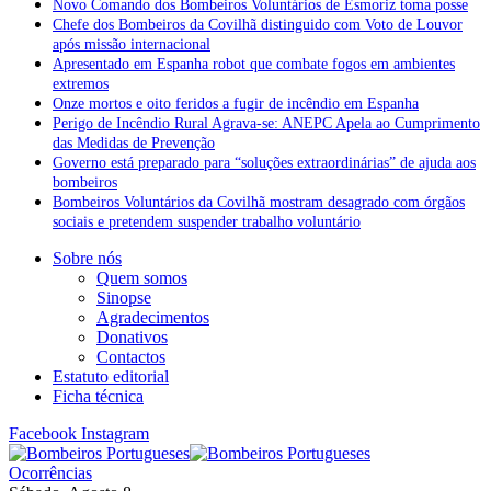
Novo Comando dos Bombeiros Voluntários de Esmoriz toma posse
Chefe dos Bombeiros da Covilhã distinguido com Voto de Louvor
após missão internacional
Apresentado em Espanha robot que combate fogos em ambientes
extremos
Onze mortos e oito feridos a fugir de incêndio em Espanha
Perigo de Incêndio Rural Agrava-se: ANEPC Apela ao Cumprimento
das Medidas de Prevenção
Governo está preparado para “soluções extraordinárias” de ajuda aos
bombeiros
Bombeiros Voluntários da Covilhã mostram desagrado com órgãos
sociais e pretendem suspender trabalho voluntário
Sobre nós
Quem somos
Sinopse
Agradecimentos
Donativos
Contactos
Estatuto editorial
Ficha técnica
Facebook
Instagram
Ocorrências