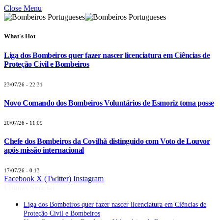
Close Menu
What's Hot
Liga dos Bombeiros quer fazer nascer licenciatura em Ciências de
Proteção Civil e Bombeiros
23/07/26 - 22:31
Novo Comando dos Bombeiros Voluntários de Esmoriz toma posse
20/07/26 - 11:09
Chefe dos Bombeiros da Covilhã distinguido com Voto de Louvor
após missão internacional
17/07/26 - 0:13
Facebook
X (Twitter)
Instagram
Últimas Notícias
Liga dos Bombeiros quer fazer nascer licenciatura em Ciências de
Proteção Civil e Bombeiros