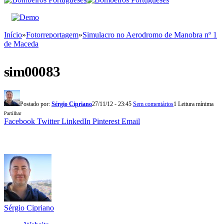
Início
»
Fotorreportagem
»
Simulacro no Aerodromo de Manobra nº 1
de Maceda
sim00083
Postado por:
Sérgio Cipriano
27/11/12 - 23:45
Sem comentários
1 Leitura mínima
Partilhar
Facebook
Twitter
LinkedIn
Pinterest
Email
Sérgio Cipriano