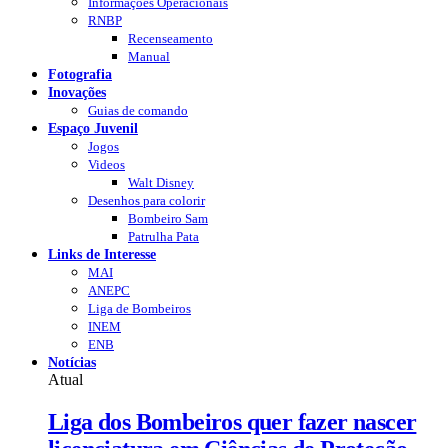
Informações Operacionais
RNBP
Recenseamento
Manual
Fotografia
Inovações
Guias de comando
Espaço Juvenil
Jogos
Videos
Walt Disney
Desenhos para colorir
Bombeiro Sam
Patrulha Pata
Links de Interesse
MAI
ANEPC
Liga de Bombeiros
INEM
ENB
Notícias
Atual
Liga dos Bombeiros quer fazer nascer