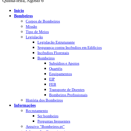
Quinta-feira, Agosto 6
Início
Bombeiros
Corpos de Bombeiros
Missão
Tipo de Meios
Legislação
Legislação Estruturante
Segurança contra Incêndios em Edificios
Incêndios Florestais
Bombeiros
Subsídios e Apoios
Quartéis
Equipamentos
EIP
FEB
Transporte de Doentes
Bombeiros Profissionais
História dos Bombeiros
Informações
Recrutamento
Ser bombeiro
Perguntas frequentes
Arquivo “Bombeiros.pt”