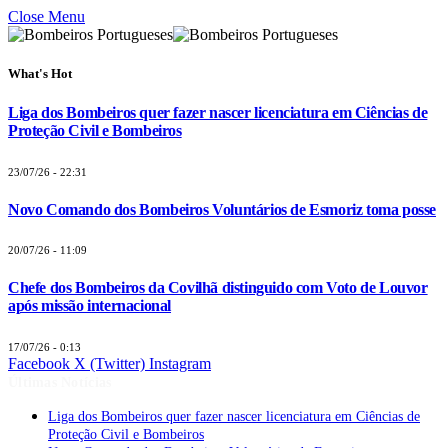
Close Menu
What's Hot
Liga dos Bombeiros quer fazer nascer licenciatura em Ciências de
Proteção Civil e Bombeiros
23/07/26 - 22:31
Novo Comando dos Bombeiros Voluntários de Esmoriz toma posse
20/07/26 - 11:09
Chefe dos Bombeiros da Covilhã distinguido com Voto de Louvor
após missão internacional
17/07/26 - 0:13
Facebook
X (Twitter)
Instagram
Últimas Notícias
Liga dos Bombeiros quer fazer nascer licenciatura em Ciências de
Proteção Civil e Bombeiros