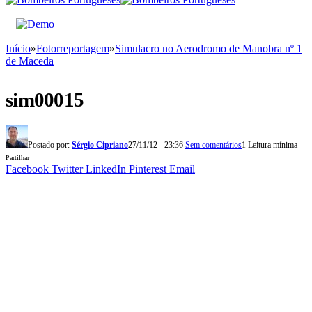
Início
»
Fotorreportagem
»
Simulacro no Aerodromo de Manobra nº 1
de Maceda
sim00015
Postado por:
Sérgio Cipriano
27/11/12 - 23:36
Sem comentários
1 Leitura mínima
Partilhar
Facebook
Twitter
LinkedIn
Pinterest
Email