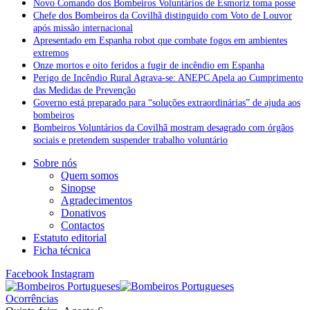
Novo Comando dos Bombeiros Voluntários de Esmoriz toma posse
Chefe dos Bombeiros da Covilhã distinguido com Voto de Louvor
após missão internacional
Apresentado em Espanha robot que combate fogos em ambientes
extremos
Onze mortos e oito feridos a fugir de incêndio em Espanha
Perigo de Incêndio Rural Agrava-se: ANEPC Apela ao Cumprimento
das Medidas de Prevenção
Governo está preparado para “soluções extraordinárias” de ajuda aos
bombeiros
Bombeiros Voluntários da Covilhã mostram desagrado com órgãos
sociais e pretendem suspender trabalho voluntário
Sobre nós
Quem somos
Sinopse
Agradecimentos
Donativos
Contactos
Estatuto editorial
Ficha técnica
Facebook
Instagram
Ocorrências