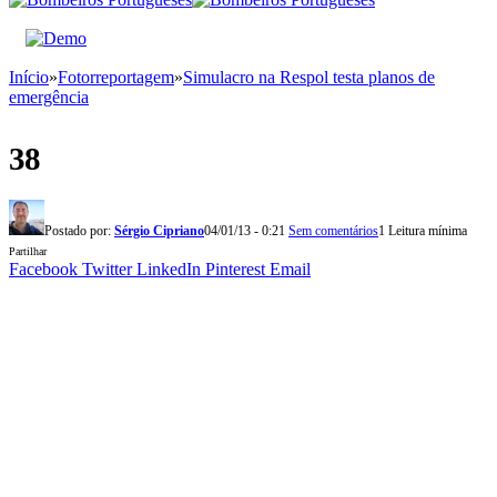
Início
»
Fotorreportagem
»
Simulacro na Respol testa planos de
emergência
38
Postado por:
Sérgio Cipriano
04/01/13 - 0:21
Sem comentários
1 Leitura mínima
Partilhar
Facebook
Twitter
LinkedIn
Pinterest
Email