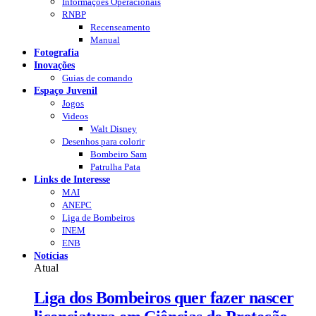
Informações Operacionais
RNBP
Recenseamento
Manual
Fotografia
Inovações
Guias de comando
Espaço Juvenil
Jogos
Videos
Walt Disney
Desenhos para colorir
Bombeiro Sam
Patrulha Pata
Links de Interesse
MAI
ANEPC
Liga de Bombeiros
INEM
ENB
Notícias
Atual
Liga dos Bombeiros quer fazer nascer