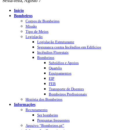
Sexta-feira, Agosto 7
Início
Bombeiros
Corpos de Bombeiros
Missão
Tipo de Meios
Legislação
Legislação Estruturante
Segurança contra Incêndios em Edificios
Incêndios Florestais
Bombeiros
Subsídios e Apoios
Quartéis
Equipamentos
EIP
FEB
Transporte de Doentes
Bombeiros Profissionais
História dos Bombeiros
Informações
Recrutamento
Ser bombeiro
Perguntas frequentes
Arquivo “Bombeiros.pt”