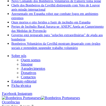
Novo Comando dos Bombeiros Voluntários de Esmoriz toma posse
Chefe dos Bombeiros da Covilhã distinguido com Voto de Louvor
após missão internacional
Apresentado em Espanha robot que combate fogos em ambientes
extremos
Onze mortos e oito feridos a fugir de incêndio em Espanha
Perigo de Incêndio Rural Agrava-se: ANEPC Apela ao Cumprimento
das Medidas de Prevenção
Governo está preparado para “soluções extraordinárias” de ajuda aos
bombeiros
Bombeiros Voluntários da Covilhã mostram desagrado com órgãos
sociais e pretendem suspender trabalho voluntário
Sobre nós
Quem somos
Sinopse
Agradecimentos
Donativos
Contactos
Estatuto editorial
Ficha técnica
Facebook
Instagram
Ocorrências