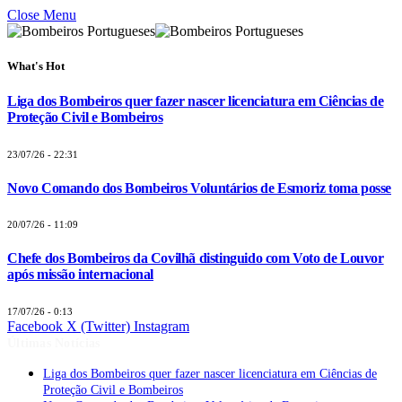
Close Menu
What's Hot
Liga dos Bombeiros quer fazer nascer licenciatura em Ciências de
Proteção Civil e Bombeiros
23/07/26 - 22:31
Novo Comando dos Bombeiros Voluntários de Esmoriz toma posse
20/07/26 - 11:09
Chefe dos Bombeiros da Covilhã distinguido com Voto de Louvor
após missão internacional
17/07/26 - 0:13
Facebook
X (Twitter)
Instagram
Últimas Notícias
Liga dos Bombeiros quer fazer nascer licenciatura em Ciências de
Proteção Civil e Bombeiros