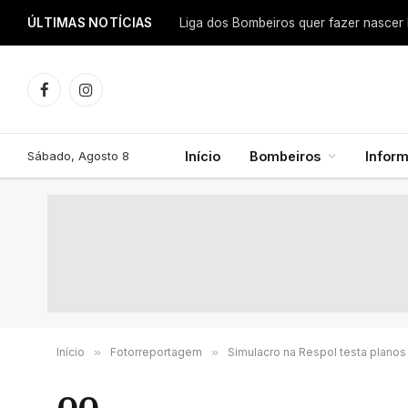
ÚLTIMAS NOTÍCIAS
Facebook
Instagram
Sábado, Agosto 8
Início
Bombeiros
Infor
Início
»
Fotorreportagem
»
Simulacro na Respol testa plano