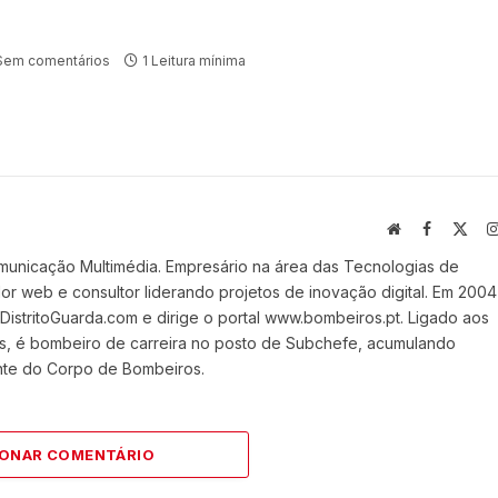
Sem comentários
1 Leitura mínima
Website
Facebook
X
(Twi
municação Multimédia. Empresário na área das Tecnologias de
 web e consultor liderando projetos de inovação digital. Em 2004
stritoGuarda.com e dirige o portal www.bombeiros.pt. Ligado aos
s, é bombeiro de carreira no posto de Subchefe, acumulando
nte do Corpo de Bombeiros.
IONAR COMENTÁRIO