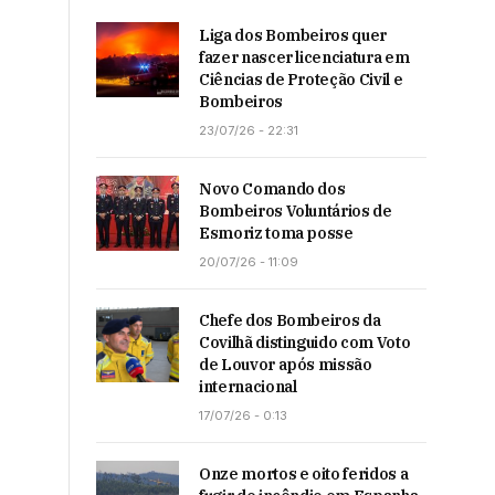
Liga dos Bombeiros quer
fazer nascer licenciatura em
Ciências de Proteção Civil e
Bombeiros
23/07/26 - 22:31
Novo Comando dos
Bombeiros Voluntários de
Esmoriz toma posse
20/07/26 - 11:09
Chefe dos Bombeiros da
Covilhã distinguido com Voto
de Louvor após missão
internacional
17/07/26 - 0:13
Onze mortos e oito feridos a