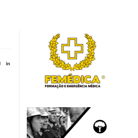
Instagram
LinkedIn
tter)