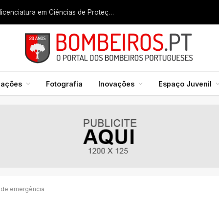
Liga dos Bombeiros quer fazer nascer licenciatura em Ciências de Proteção Civil e Bombeiros
mações
Fotografia
Inovações
Espaço Juvenil
s de emergência