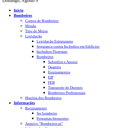
Domingo, Agosto 9
Início
Bombeiros
Corpos de Bombeiros
Missão
Tipo de Meios
Legislação
Legislação Estruturante
Segurança contra Incêndios em Edificios
Incêndios Florestais
Bombeiros
Subsídios e Apoios
Quartéis
Equipamentos
EIP
FEB
Transporte de Doentes
Bombeiros Profissionais
História dos Bombeiros
Informações
Recrutamento
Ser bombeiro
Perguntas frequentes
Arquivo “Bombeiros.pt”