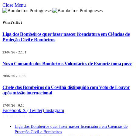
Close Menu
What's Hot
Liga dos Bombeiros quer fazer nascer licenciatura em Ciências de
Proteção Civil e Bombeiros
23/07/26 - 22:31
Novo Comando dos Bombeiros Voluntários de Esmoriz toma posse
20/07/26 - 11:09
Chefe dos Bombeiros da Covilhã distinguido com Voto de Louvor
após missão internacional
17/07/26 - 0:13
Facebook
X (Twitter)
Instagram
Últimas Notícias
Liga dos Bombeiros quer fazer nascer licenciatura em Ciências de
Proteção Civil e Bombeiros