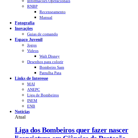
Informações Operacionais
RNBP
Recenseamento
Manual
Fotografia
Inovações
Guias de comando
Espaço Juvenil
Jogos
Videos
Walt Disney
Desenhos para colorir
Bombeiro Sam
Patrulha Pata
Links de Interesse
MAI
ANEPC
Liga de Bombeiros
INEM
ENB
Notícias
Atual
Liga dos Bombeiros quer fazer nascer