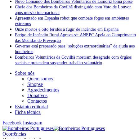
Novo Comando dos Bombeiros Voluntários de Esmoriz toma posse
Chefe dos Bombeiros da Covilhã distinguido com Voto de Louvor
após missão internacional
Apresentado em Espanha robot que combate fogos em ambientes
extremos
Onze mortos e oito feridos a fugir de incêndio em Espanha
Perigo de Incêndio Rural Agrava-se: ANEPC Apela ao Cumprimento
das Medidas de Prevenção
Governo está preparado para “soluções extraordinárias” de ajuda aos
bombeiros
Bombeiros Voluntários da Covilhã mostram desagrado com órgãos
sociais e pretendem suspender trabalho voluntário
Sobre nós
Quem somos
Sinopse
Agradecimentos
Donativos
Contactos
Estatuto editorial
Ficha técnica
Facebook
Instagram
Ocorrências