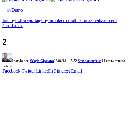
Início
»
Fotorreportagem
»
Simulacro multi-vitimas realizado em
Gondomar.
2
Postado por:
Sérgio Cipriano
23/06/13 - 15:52
Sem comentários
1 Leitura mínima
Partilhar
Facebook
Twitter
LinkedIn
Pinterest
Email