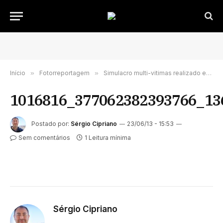
Início
»
Fotorreportagem
»
Simulacro multi-vitimas realizado em Gondomar.
1016816_377062382393766_13
Postado por:
Sérgio Cipriano
23/06/13 - 15:53
Sem comentários
1 Leitura mínima
Sérgio Cipriano