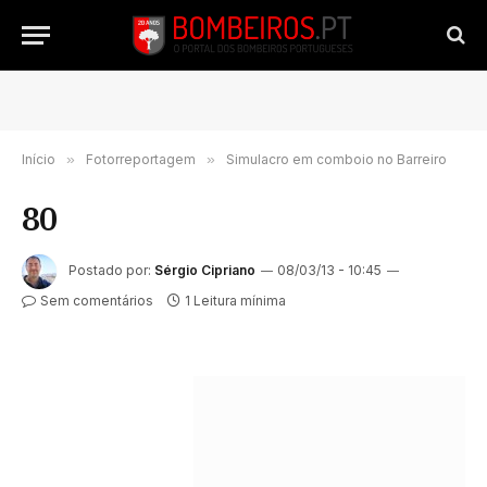
Início
»
Fotorreportagem
»
Simulacro em comboio no Barreiro
80
Postado por:
Sérgio Cipriano
08/03/13 - 10:45
Sem comentários
1 Leitura mínima