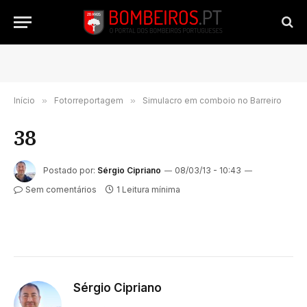
Início
»
Fotorreportagem
»
Simulacro em comboio no Barreiro
38
Postado por:
Sérgio Cipriano
08/03/13 - 10:43
Sem comentários
1 Leitura mínima
Sérgio Cipriano