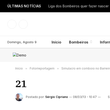
ÚLTIMAS NOTÍCIAS
Facebook
Instagram
Domingo, Agosto 9
Início
Bombeiros
Info
Início
»
Fotorreportagem
»
Simulacro em comboio no Barreir
21
Postado por:
Sérgio Cipriano
08/03/13 - 10:47
S