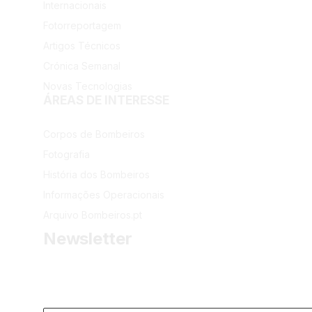
Internacionais
Fotorreportagem
Artigos Técnicos
Crónica Semanal
Novas Tecnologias
ÁREAS DE INTERESSE
Corpos de Bombeiros
Fotografia
História dos Bombeiros
Informações Operacionais
Arquivo Bombeiros.pt
Newsletter
Receba as últimas informações do portal dos Bombeiros 
Email