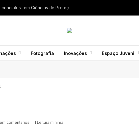
Liga dos Bombeiros quer fazer nascer licenciatura em Ciências de Proteção Civil e Bombeiros
rmações
Fotografia
Inovações
Espaço Juvenil
o
em comentários
1 Leitura mínima