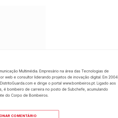
Website
Faceboo
X
(Twit
municação Multimédia. Empresário na área das Tecnologias de
 web e consultor liderando projetos de inovação digital. Em 2004
stritoGuarda.com e dirige o portal www.bombeiros.pt. Ligado aos
s, é bombeiro de carreira no posto de Subchefe, acumulando
nte do Corpo de Bombeiros.
IONAR COMENTÁRIO