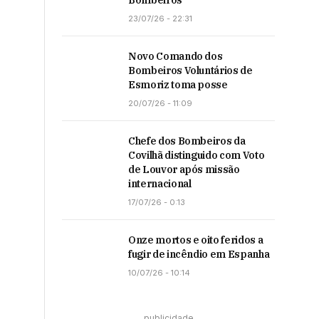
Bombeiros
23/07/26 - 22:31
Novo Comando dos
Bombeiros Voluntários de
Esmoriz toma posse
20/07/26 - 11:09
Chefe dos Bombeiros da
Covilhã distinguido com Voto
de Louvor após missão
internacional
17/07/26 - 0:13
Onze mortos e oito feridos a
fugir de incêndio em Espanha
10/07/26 - 10:14
publicidade