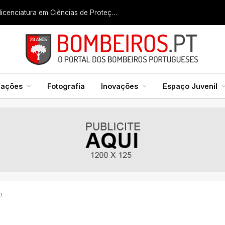
Liga dos Bombeiros quer fazer nascer licenciatura em Ciências de Proteção Civil e Bombeiros
mações
Fotografia
Inovações
Espaço Juvenil
o