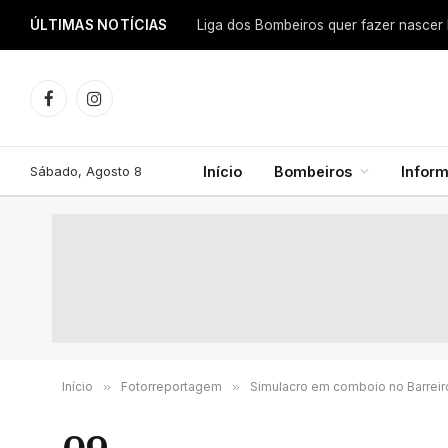
ÚLTIMAS NOTÍCIAS
Facebook
Instagram
Sábado, Agosto 8
Início
Bombeiros
Infor
Início
»
Fotorreportagem
»
Simulacro em comboio no Barreir