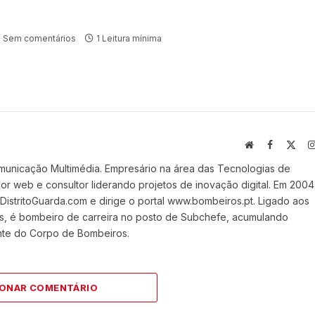
Sem comentários
1 Leitura mínima
Website
Facebook
X
(Twi
municação Multimédia. Empresário na área das Tecnologias de
 web e consultor liderando projetos de inovação digital. Em 2004
stritoGuarda.com e dirige o portal www.bombeiros.pt. Ligado aos
s, é bombeiro de carreira no posto de Subchefe, acumulando
nte do Corpo de Bombeiros.
IONAR COMENTÁRIO