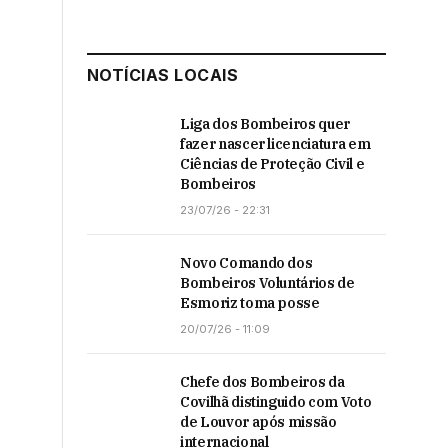
NOTÍCIAS LOCAIS
Liga dos Bombeiros quer
fazer nascer licenciatura em
Ciências de Proteção Civil e
Bombeiros
23/07/26 - 22:31
Novo Comando dos
Bombeiros Voluntários de
Esmoriz toma posse
20/07/26 - 11:09
Chefe dos Bombeiros da
Covilhã distinguido com Voto
de Louvor após missão
internacional