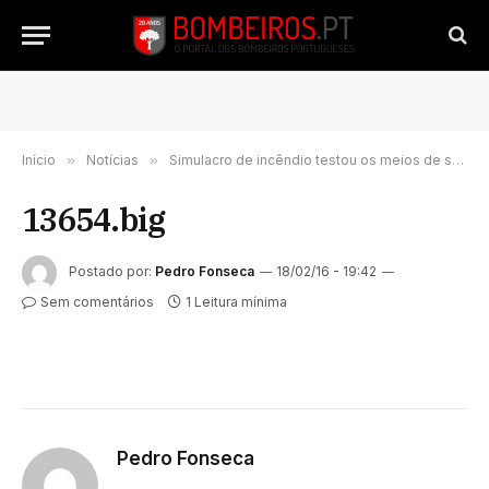
Início
»
Notícias
»
Simulacro de incêndio testou os meios de socorro em Amarante
13654.big
Postado por:
Pedro Fonseca
18/02/16 - 19:42
Sem comentários
1 Leitura mínima
Pedro Fonseca