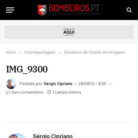
Início
»
Fotorreportagem
»
Simulacro de Chiado em Imagens
IMG_9300
Postado por:
Sérgio Cipriano
28/08/13 - 8:05
Sem comentários
1 Leitura mínima
Sérgio Cipriano