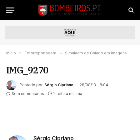
Início
»
Fotorreportagem
»
Simulacro de Chiado em Imagens
IMG_9270
Postado por:
Sérgio Cipriano
28/08/13 - 8:04
Sem comentários
1 Leitura mínima
Sérgio Cipriano