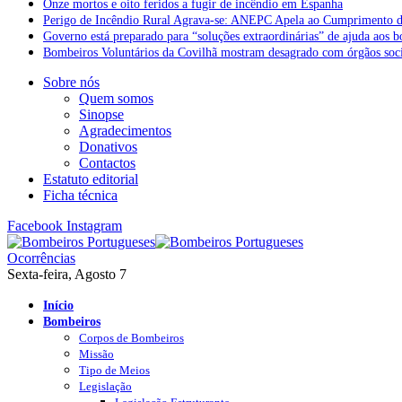
Onze mortos e oito feridos a fugir de incêndio em Espanha
Perigo de Incêndio Rural Agrava-se: ANEPC Apela ao Cumprimento d
Governo está preparado para “soluções extraordinárias” de ajuda aos 
Bombeiros Voluntários da Covilhã mostram desagrado com órgãos socia
Sobre nós
Quem somos
Sinopse
Agradecimentos
Donativos
Contactos
Estatuto editorial
Ficha técnica
Facebook
Instagram
Ocorrências
Sexta-feira, Agosto 7
Início
Bombeiros
Corpos de Bombeiros
Missão
Tipo de Meios
Legislação