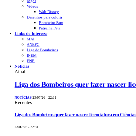
Jogos
Videos
Walt Disney
Desenhos para colorir
Bombeiro Sam
Patrulha Pata
Links de Interesse
MAI
ANEPC
Liga de Bombeiros
INEM
ENB
Notícias
Atual
Liga dos Bombeiros quer fazer nascer li
NOTÍCIAS
23/07/26 - 22:31
Recentes
Liga dos Bombeiros quer fazer nascer licenciatura em Ciências
23/07/26 - 22:31