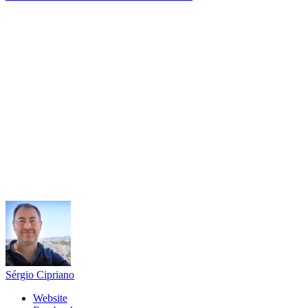
Sérgio Cipriano
Website