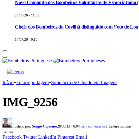
Novo Comando dos Bombeiros Voluntários de Esmoriz toma p
20/07/26 - 11:09
Chefe dos Bombeiros da Covilhã distinguido com Voto de Louv
17/07/26 - 0:13
Início
»
Fotorreportagem
»
Simulacro de Chiado em Imagens
IMG_9256
Postado por:
Sérgio Cipriano
28/08/13 - 8:04
Sem comentários
1 Leitura mínima
Partilhar
Facebook
Twitter
LinkedIn
Pinterest
Email