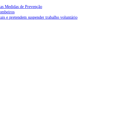
as Medidas de Prevenção
bombeiros
is e pretendem suspender trabalho voluntário