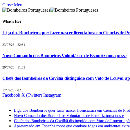
Close Menu
What's Hot
Liga dos Bombeiros quer fazer nascer licenciatura em Ciências de Pr
23/07/26 - 22:31
Novo Comando dos Bombeiros Voluntários de Esmoriz toma posse
20/07/26 - 11:09
Chefe dos Bombeiros da Covilhã distinguido com Voto de Louvor apó
17/07/26 - 0:13
Facebook
X (Twitter)
Instagram
Últimas Notícias
Liga dos Bombeiros quer fazer nascer licenciatura em Ciências de Pro
Novo Comando dos Bombeiros Voluntários de Esmoriz toma posse
Chefe dos Bombeiros da Covilhã distinguido com Voto de Louvor após
Apresentado em Espanha robot que combate fogos em ambientes extr