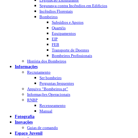
Legislação Estruturante
Segurança contra Incêndios em Edificios
Incêndios Florestais
Bombeiros
Subsídios e Apoios
Quartéis
Equipamentos
EIP
FEB
Transporte de Doentes
Bombeiros Profissionais
História dos Bombeiros
Informações
Recrutamento
Ser bombeiro
Perguntas frequentes
Arquivo “Bombeiros.pt”
Informações Operacionais
RNBP
Recenseamento
Manual
Fotografia
Inovações
Guias de comando
Espaço Juvenil