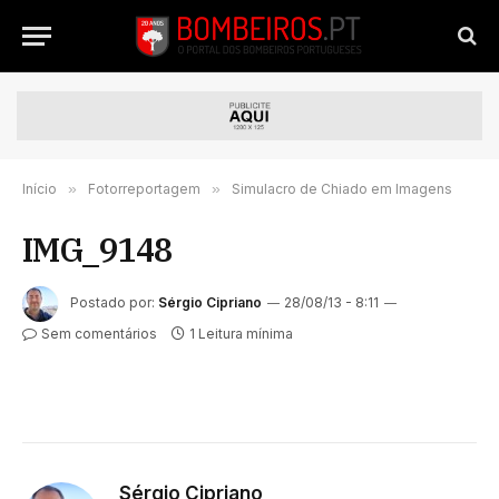
Início
»
Fotorreportagem
»
Simulacro de Chiado em Imagens
IMG_9148
Postado por:
Sérgio Cipriano
28/08/13 - 8:11
Sem comentários
1 Leitura mínima
Sérgio Cipriano