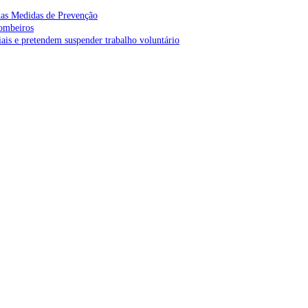
as Medidas de Prevenção
bombeiros
is e pretendem suspender trabalho voluntário