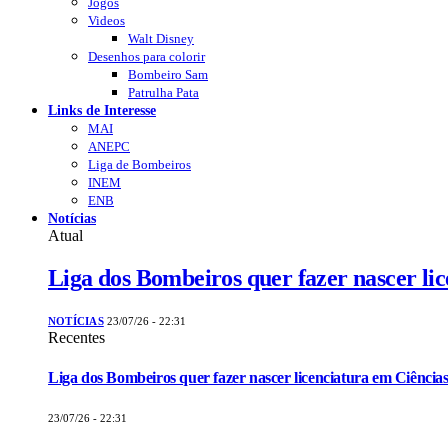
Jogos
Videos
Walt Disney
Desenhos para colorir
Bombeiro Sam
Patrulha Pata
Links de Interesse
MAI
ANEPC
Liga de Bombeiros
INEM
ENB
Notícias
Atual
Liga dos Bombeiros quer fazer nascer li
NOTÍCIAS
23/07/26 - 22:31
Recentes
Liga dos Bombeiros quer fazer nascer licenciatura em Ciências
23/07/26 - 22:31