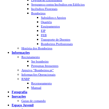
Legislação Estruturante
Segurança contra Incêndios em Edificios
Incêndios Florestais
Bombeiros
Subsídios e Apoios
Quartéis
Equipamentos
EIP
FEB
Transporte de Doentes
Bombeiros Profissionais
História dos Bombeiros
Informações
Recrutamento
Ser bombeiro
Perguntas frequentes
Arquivo “Bombeiros.pt”
Informações Operacionais
RNBP
Recenseamento
Manual
Fotografia
Inovações
Guias de comando
Espaço Juvenil