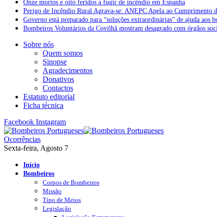
Onze mortos e oito feridos a fugir de incêndio em Espanha
Perigo de Incêndio Rural Agrava-se: ANEPC Apela ao Cumprimento d
Governo está preparado para “soluções extraordinárias” de ajuda aos 
Bombeiros Voluntários da Covilhã mostram desagrado com órgãos socia
Sobre nós
Quem somos
Sinopse
Agradecimentos
Donativos
Contactos
Estatuto editorial
Ficha técnica
Facebook
Instagram
Ocorrências
Sexta-feira, Agosto 7
Início
Bombeiros
Corpos de Bombeiros
Missão
Tipo de Meios
Legislação