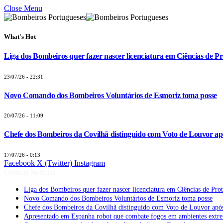
Close Menu
What's Hot
Liga dos Bombeiros quer fazer nascer licenciatura em Ciências de Pr
23/07/26 - 22:31
Novo Comando dos Bombeiros Voluntários de Esmoriz toma posse
20/07/26 - 11:09
Chefe dos Bombeiros da Covilhã distinguido com Voto de Louvor apó
17/07/26 - 0:13
Facebook
X (Twitter)
Instagram
Últimas Notícias
Liga dos Bombeiros quer fazer nascer licenciatura em Ciências de Pro
Novo Comando dos Bombeiros Voluntários de Esmoriz toma posse
Chefe dos Bombeiros da Covilhã distinguido com Voto de Louvor após
Apresentado em Espanha robot que combate fogos em ambientes extr