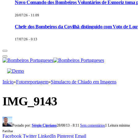
Novo Comando dos Bombeiros Voluntários de Esmoriz toma p
20/07/26 - 11:09
Chefe dos Bombeiros da Covilhã distinguido com Voto de Louv
17/07/26 - 0:13
Início
»
Fotorreportagem
»
Simulacro de Chiado em Imagens
IMG_9143
Postado por:
Sérgio Cipriano
28/08/13 - 8:11
Sem comentários
1 Leitura mínima
Partilhar
Facebook
Twitter
LinkedIn
Pinterest
Email