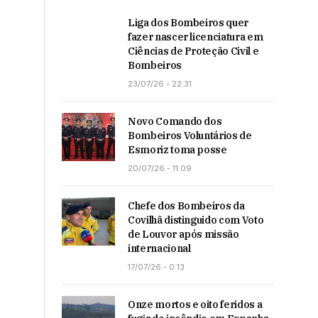
Liga dos Bombeiros quer
fazer nascer licenciatura em
Ciências de Proteção Civil e
Bombeiros
23/07/26 - 22:31
Novo Comando dos
Bombeiros Voluntários de
Esmoriz toma posse
20/07/26 - 11:09
Chefe dos Bombeiros da
Covilhã distinguido com Voto
de Louvor após missão
internacional
17/07/26 - 0:13
Onze mortos e oito feridos a