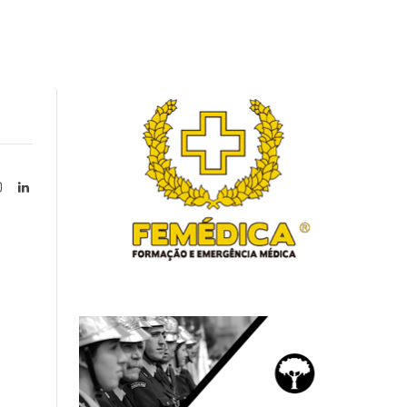
Instagram
LinkedIn
tter)