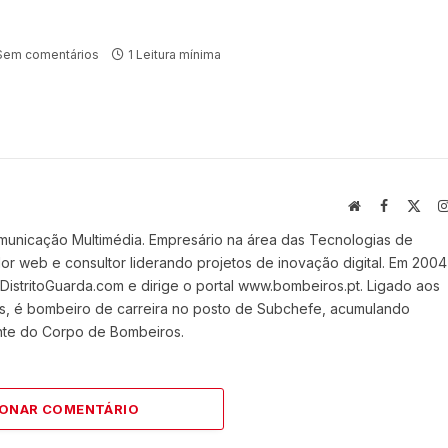
Sem comentários
1 Leitura mínima
Website
Facebook
X
(Twi
municação Multimédia. Empresário na área das Tecnologias de
 web e consultor liderando projetos de inovação digital. Em 2004
stritoGuarda.com e dirige o portal www.bombeiros.pt. Ligado aos
s, é bombeiro de carreira no posto de Subchefe, acumulando
nte do Corpo de Bombeiros.
IONAR COMENTÁRIO