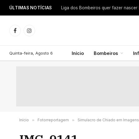
ÚLTIMAS NOTÍCIAS
Facebook
Instagram
Quinta-feira, Agosto 6
Início
Bombeiros
In
Início
»
Fotorreportagem
»
Simulacro de Chiado em Imagens