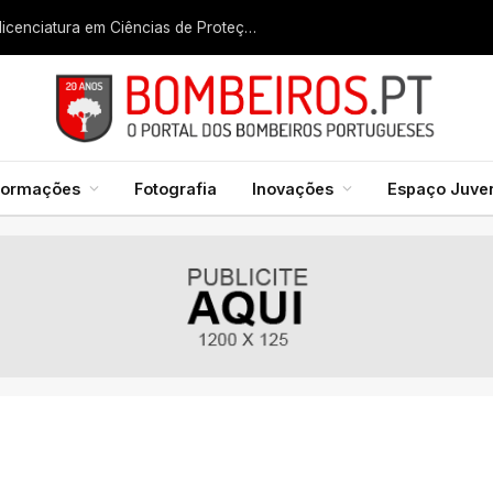
Liga dos Bombeiros quer fazer nascer licenciatura em Ciências de Proteção Civil e Bombeiros
formações
Fotografia
Inovações
Espaço Juven