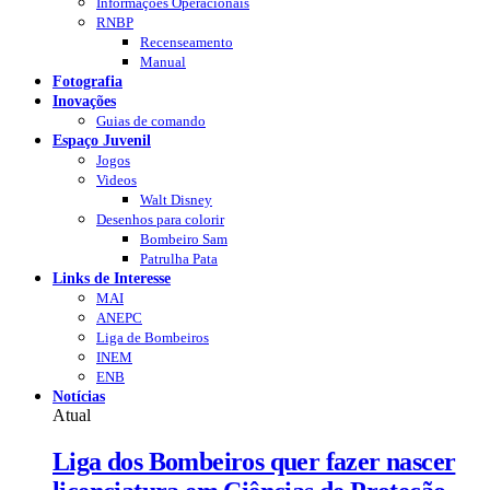
Informações Operacionais
RNBP
Recenseamento
Manual
Fotografia
Inovações
Guias de comando
Espaço Juvenil
Jogos
Videos
Walt Disney
Desenhos para colorir
Bombeiro Sam
Patrulha Pata
Links de Interesse
MAI
ANEPC
Liga de Bombeiros
INEM
ENB
Notícias
Atual
Liga dos Bombeiros quer fazer nascer