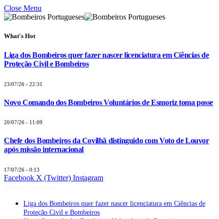
Close Menu
What's Hot
Liga dos Bombeiros quer fazer nascer licenciatura em Ciências de
Proteção Civil e Bombeiros
23/07/26 - 22:31
Novo Comando dos Bombeiros Voluntários de Esmoriz toma posse
20/07/26 - 11:09
Chefe dos Bombeiros da Covilhã distinguido com Voto de Louvor
após missão internacional
17/07/26 - 0:13
Facebook
X (Twitter)
Instagram
Últimas Notícias
Liga dos Bombeiros quer fazer nascer licenciatura em Ciências de
Proteção Civil e Bombeiros