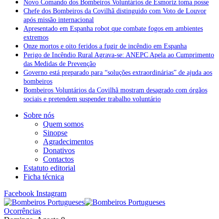
Novo Comando dos Bombeiros Voluntários de Esmoriz toma posse
Chefe dos Bombeiros da Covilhã distinguido com Voto de Louvor
após missão internacional
Apresentado em Espanha robot que combate fogos em ambientes
extremos
Onze mortos e oito feridos a fugir de incêndio em Espanha
Perigo de Incêndio Rural Agrava-se: ANEPC Apela ao Cumprimento
das Medidas de Prevenção
Governo está preparado para “soluções extraordinárias” de ajuda aos
bombeiros
Bombeiros Voluntários da Covilhã mostram desagrado com órgãos
sociais e pretendem suspender trabalho voluntário
Sobre nós
Quem somos
Sinopse
Agradecimentos
Donativos
Contactos
Estatuto editorial
Ficha técnica
Facebook
Instagram
Ocorrências