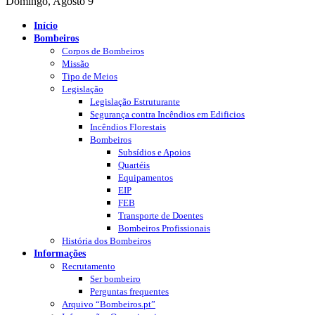
Domingo, Agosto 9
Início
Bombeiros
Corpos de Bombeiros
Missão
Tipo de Meios
Legislação
Legislação Estruturante
Segurança contra Incêndios em Edificios
Incêndios Florestais
Bombeiros
Subsídios e Apoios
Quartéis
Equipamentos
EIP
FEB
Transporte de Doentes
Bombeiros Profissionais
História dos Bombeiros
Informações
Recrutamento
Ser bombeiro
Perguntas frequentes
Arquivo “Bombeiros.pt”