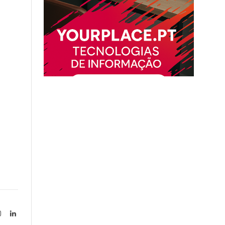
Instagram
LinkedIn
tter)