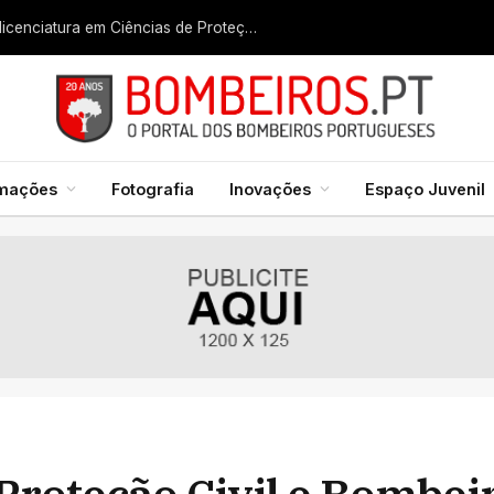
Liga dos Bombeiros quer fazer nascer licenciatura em Ciências de Proteção Civil e Bombeiros
rmações
Fotografia
Inovações
Espaço Juvenil