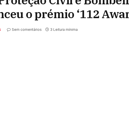
Proteção Civil e Bombei
ceu o prémio ‘112 Awar
Sem comentários
3 Leitura mínima
S