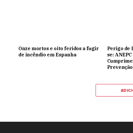
Onze mortos e oito feridos a fugir
Perigo de 
de incêndio em Espanha
se: ANEPC
Cumprimen
Prevenção
ADIC