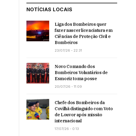
NOTÍCIAS LOCAIS
Liga dos Bombeiros quer
fazer nascer licenciatura em
Ciências de Proteção Civil e
Bombeiros
23/07/26 - 22:31
Novo Comando dos
Bombeiros Voluntários de
Esmoriz toma posse
20/07/26 - 11:09
Chefe dos Bombeiros da
Covilhã distinguido com Voto
de Louvor após missão
internacional
17/07/26 - 0:13