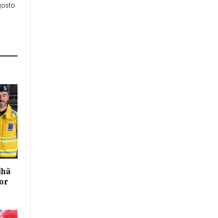
gosto
lhã
or