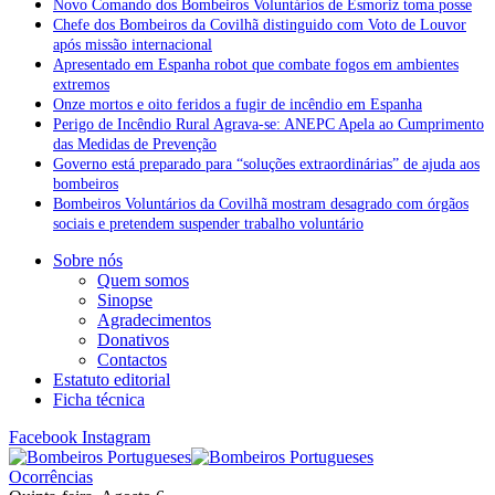
Novo Comando dos Bombeiros Voluntários de Esmoriz toma posse
Chefe dos Bombeiros da Covilhã distinguido com Voto de Louvor
após missão internacional
Apresentado em Espanha robot que combate fogos em ambientes
extremos
Onze mortos e oito feridos a fugir de incêndio em Espanha
Perigo de Incêndio Rural Agrava-se: ANEPC Apela ao Cumprimento
das Medidas de Prevenção
Governo está preparado para “soluções extraordinárias” de ajuda aos
bombeiros
Bombeiros Voluntários da Covilhã mostram desagrado com órgãos
sociais e pretendem suspender trabalho voluntário
Sobre nós
Quem somos
Sinopse
Agradecimentos
Donativos
Contactos
Estatuto editorial
Ficha técnica
Facebook
Instagram
Ocorrências