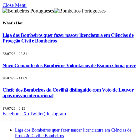
Close Menu
What's Hot
Liga dos Bombeiros quer fazer nascer licenciatura em Ciências de
Proteção Civil e Bombeiros
23/07/26 - 22:31
Novo Comando dos Bombeiros Voluntários de Esmoriz toma posse
20/07/26 - 11:09
Chefe dos Bombeiros da Covilhã distinguido com Voto de Louvor
após missão internacional
17/07/26 - 0:13
Facebook
X (Twitter)
Instagram
Últimas Notícias
Liga dos Bombeiros quer fazer nascer licenciatura em Ciências de
Proteção Civil e Bombeiros