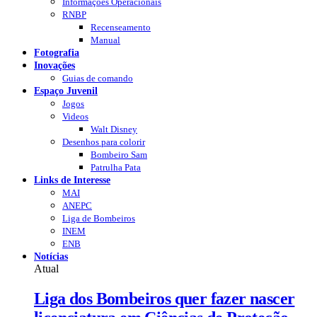
Informações Operacionais
RNBP
Recenseamento
Manual
Fotografia
Inovações
Guias de comando
Espaço Juvenil
Jogos
Videos
Walt Disney
Desenhos para colorir
Bombeiro Sam
Patrulha Pata
Links de Interesse
MAI
ANEPC
Liga de Bombeiros
INEM
ENB
Notícias
Atual
Liga dos Bombeiros quer fazer nascer