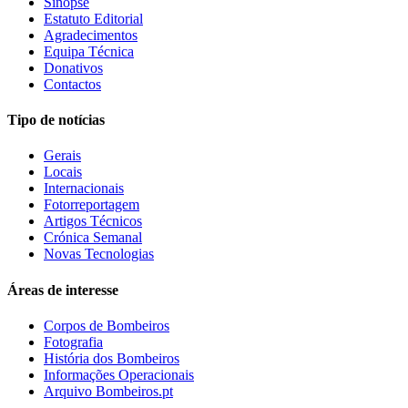
Sinopse
Estatuto Editorial
Agradecimentos
Equipa Técnica
Donativos
Contactos
Tipo de notícias
Gerais
Locais
Internacionais
Fotorreportagem
Artigos Técnicos
Crónica Semanal
Novas Tecnologias
Áreas de interesse
Corpos de Bombeiros
Fotografia
História dos Bombeiros
Informações Operacionais
Arquivo Bombeiros.pt