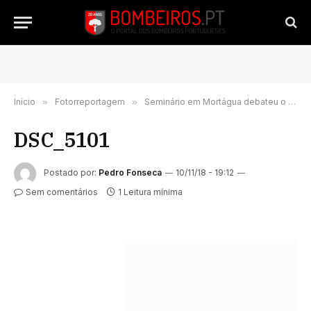
Início
»
Fotorreportagem
»
Seminário em Mortágua debateu o tema: “15 de Outubro. Um ano depois, o que mudou?”
DSC_5101
Postado por:
Pedro Fonseca
10/11/18 - 19:12
Sem comentários
1 Leitura mínima