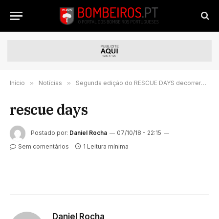
Início
»
Notícias
»
Segunda edição do RESCUE DAYS decorrerá na Póvoa de Varzim
rescue days
Postado por:
Daniel Rocha
07/10/18 - 22:15
Sem comentários
1 Leitura mínima
Daniel Rocha