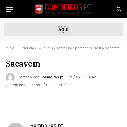
Início
»
Notícias
»
“Se os bombeiros parassem era um desastre”
Sacavem
Postado por:
Bombeiros.pt
29/03/21 - 14:42
Sem comentários
1 Leitura mínima
Bombeiros.pt