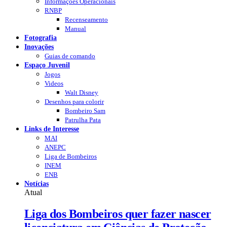
Informações Operacionais
RNBP
Recenseamento
Manual
Fotografia
Inovações
Guias de comando
Espaço Juvenil
Jogos
Videos
Walt Disney
Desenhos para colorir
Bombeiro Sam
Patrulha Pata
Links de Interesse
MAI
ANEPC
Liga de Bombeiros
INEM
ENB
Notícias
Atual
Liga dos Bombeiros quer fazer nascer