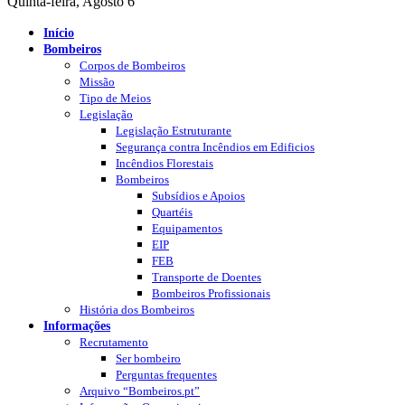
Quinta-feira, Agosto 6
Início
Bombeiros
Corpos de Bombeiros
Missão
Tipo de Meios
Legislação
Legislação Estruturante
Segurança contra Incêndios em Edificios
Incêndios Florestais
Bombeiros
Subsídios e Apoios
Quartéis
Equipamentos
EIP
FEB
Transporte de Doentes
Bombeiros Profissionais
História dos Bombeiros
Informações
Recrutamento
Ser bombeiro
Perguntas frequentes
Arquivo “Bombeiros.pt”