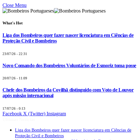
Close Menu
What's Hot
Liga dos Bombeiros quer fazer nascer licenciatura em Ciências de
Proteção Civil e Bombeiros
23/07/26 - 22:31
Novo Comando dos Bombeiros Voluntários de Esmoriz toma posse
20/07/26 - 11:09
Chefe dos Bombeiros da Covilhã distinguido com Voto de Louvor
após missão internacional
17/07/26 - 0:13
Facebook
X (Twitter)
Instagram
Últimas Notícias
Liga dos Bombeiros quer fazer nascer licenciatura em Ciências de
Proteção Civil e Bombeiros