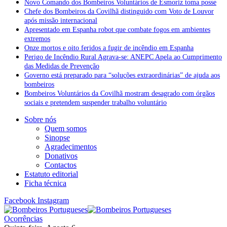
Novo Comando dos Bombeiros Voluntários de Esmoriz toma posse
Chefe dos Bombeiros da Covilhã distinguido com Voto de Louvor
após missão internacional
Apresentado em Espanha robot que combate fogos em ambientes
extremos
Onze mortos e oito feridos a fugir de incêndio em Espanha
Perigo de Incêndio Rural Agrava-se: ANEPC Apela ao Cumprimento
das Medidas de Prevenção
Governo está preparado para “soluções extraordinárias” de ajuda aos
bombeiros
Bombeiros Voluntários da Covilhã mostram desagrado com órgãos
sociais e pretendem suspender trabalho voluntário
Sobre nós
Quem somos
Sinopse
Agradecimentos
Donativos
Contactos
Estatuto editorial
Ficha técnica
Facebook
Instagram
Ocorrências