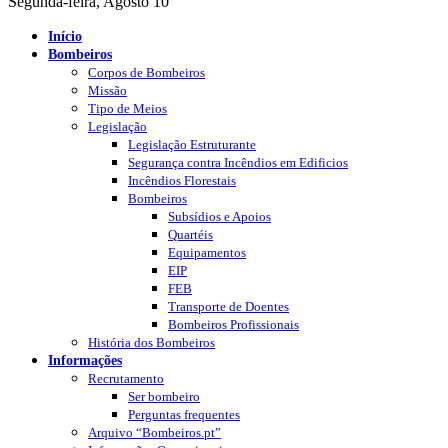
Segunda-feira, Agosto 10
Início
Bombeiros
Corpos de Bombeiros
Missão
Tipo de Meios
Legislação
Legislação Estruturante
Segurança contra Incêndios em Edificios
Incêndios Florestais
Bombeiros
Subsídios e Apoios
Quartéis
Equipamentos
EIP
FEB
Transporte de Doentes
Bombeiros Profissionais
História dos Bombeiros
Informações
Recrutamento
Ser bombeiro
Perguntas frequentes
Arquivo “Bombeiros.pt”