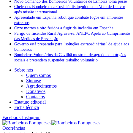
Novo Comando dos Bombeiros Voluntários de Esmoriz toma posse
Chefe dos Bombeiros da Covilhã distinguido com Voto de Louvor
após missão internacional
Apresentado em Espanha robot que combate fogos em ambientes
extremos
Onze mortos e oito feridos a fugir de incêndio em Espanha
Perigo de Incêndio Rural Agrava-se: ANEPC Apela ao Cumprimento
das Medidas de Prevenção
Governo está preparado para “soluções extraordinárias” de ajuda aos
bombeiros
Bombeiros Voluntários da Covilhã mostram desagrado com órgãos
sociais e pretendem suspender trabalho voluntário
Sobre nós
Quem somos
Sinopse
Agradecimentos
Donativos
Contactos
Estatuto editorial
Ficha técnica
Facebook
Instagram
Ocorrências