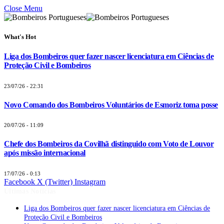
Close Menu
What's Hot
Liga dos Bombeiros quer fazer nascer licenciatura em Ciências de
Proteção Civil e Bombeiros
23/07/26 - 22:31
Novo Comando dos Bombeiros Voluntários de Esmoriz toma posse
20/07/26 - 11:09
Chefe dos Bombeiros da Covilhã distinguido com Voto de Louvor
após missão internacional
17/07/26 - 0:13
Facebook
X (Twitter)
Instagram
Últimas Notícias
Liga dos Bombeiros quer fazer nascer licenciatura em Ciências de
Proteção Civil e Bombeiros