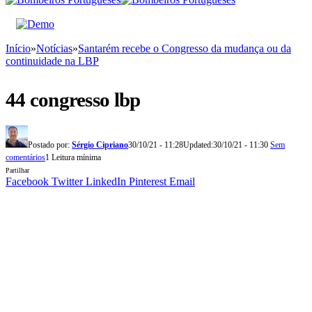
Início
»
Notícias
»
Santarém recebe o Congresso da mudança ou da
continuidade na LBP
44 congresso lbp
Postado por:
Sérgio Cipriano
30/10/21 - 11:28
Updated:
30/10/21 - 11:30
Sem
comentários
1 Leitura mínima
Partilhar
Facebook
Twitter
LinkedIn
Pinterest
Email