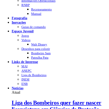
Informações Operacionais
RNBP
Recenseamento
Manual
Fotografia
Inovações
Guias de comando
Espaço Juvenil
Jogos
Videos
Walt Disney
Desenhos para colorir
Bombeiro Sam
Patrulha Pata
Links de Interesse
MAI
ANEPC
Liga de Bombeiros
INEM
ENB
Notícias
Atual
Liga dos Bombeiros quer fazer nascer