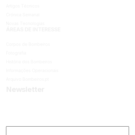
Artigos Técnicos
Crónica Semanal
Novas Tecnologias
ÁREAS DE INTERESSE
Corpos de Bombeiros
Fotografia
História dos Bombeiros
Informações Operacionais
Arquivo Bombeiros.pt
Newsletter
Receba as últimas informações do portal dos Bombeiros
Portugueses.
Email