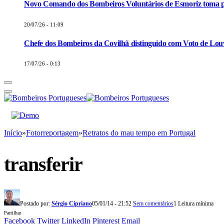
Novo Comando dos Bombeiros Voluntários de Esmoriz toma p
20/07/26 - 11:09
Chefe dos Bombeiros da Covilhã distinguido com Voto de Louv
17/07/26 - 0:13
Início
»
Fotorreportagem
»
Retratos do mau tempo em Portugal
transferir
Postado por:
Sérgio Cipriano
05/01/14 - 21:52
Sem comentários
1 Leitura mínima
Partilhar
Facebook
Twitter
LinkedIn
Pinterest
Email