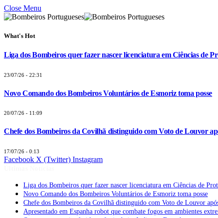
Close Menu
What's Hot
Liga dos Bombeiros quer fazer nascer licenciatura em Ciências de Pr
23/07/26 - 22:31
Novo Comando dos Bombeiros Voluntários de Esmoriz toma posse
20/07/26 - 11:09
Chefe dos Bombeiros da Covilhã distinguido com Voto de Louvor apó
17/07/26 - 0:13
Facebook
X (Twitter)
Instagram
Últimas Notícias
Liga dos Bombeiros quer fazer nascer licenciatura em Ciências de Pro
Novo Comando dos Bombeiros Voluntários de Esmoriz toma posse
Chefe dos Bombeiros da Covilhã distinguido com Voto de Louvor após
Apresentado em Espanha robot que combate fogos em ambientes extr