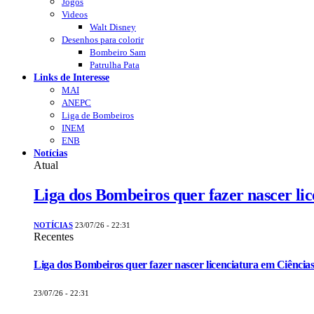
Jogos
Videos
Walt Disney
Desenhos para colorir
Bombeiro Sam
Patrulha Pata
Links de Interesse
MAI
ANEPC
Liga de Bombeiros
INEM
ENB
Notícias
Atual
Liga dos Bombeiros quer fazer nascer li
NOTÍCIAS
23/07/26 - 22:31
Recentes
Liga dos Bombeiros quer fazer nascer licenciatura em Ciências
23/07/26 - 22:31