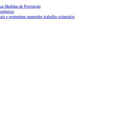
as Medidas de Prevenção
bombeiros
is e pretendem suspender trabalho voluntário