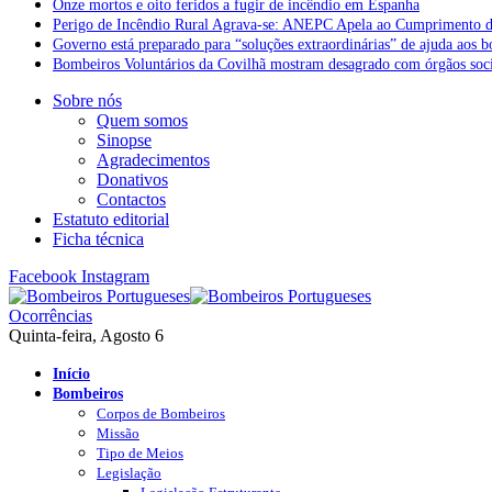
Onze mortos e oito feridos a fugir de incêndio em Espanha
Perigo de Incêndio Rural Agrava-se: ANEPC Apela ao Cumprimento d
Governo está preparado para “soluções extraordinárias” de ajuda aos 
Bombeiros Voluntários da Covilhã mostram desagrado com órgãos socia
Sobre nós
Quem somos
Sinopse
Agradecimentos
Donativos
Contactos
Estatuto editorial
Ficha técnica
Facebook
Instagram
Ocorrências
Quinta-feira, Agosto 6
Início
Bombeiros
Corpos de Bombeiros
Missão
Tipo de Meios
Legislação