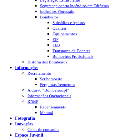
Legislação Estruturante
Segurança contra Incêndios em Edificios
Incêndios Florestais
Bombeiros
Subsídios e Apoios
Quartéis
Equipamentos
EIP
FEB
Transporte de Doentes
Bombeiros Profissionais
História dos Bombeiros
Informações
Recrutamento
Ser bombeiro
Perguntas frequentes
Arquivo “Bombeiros.pt”
Informações Operacionais
RNBP
Recenseamento
Manual
Fotografia
Inovações
Guias de comando
Espaço Juvenil