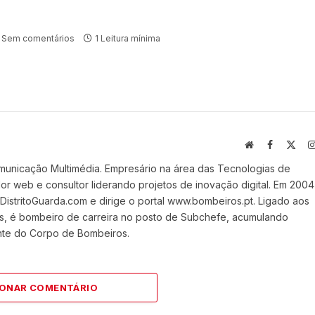
Sem comentários
1 Leitura mínima
Website
Facebook
X
(Twi
municação Multimédia. Empresário na área das Tecnologias de
 web e consultor liderando projetos de inovação digital. Em 2004
stritoGuarda.com e dirige o portal www.bombeiros.pt. Ligado aos
s, é bombeiro de carreira no posto de Subchefe, acumulando
nte do Corpo de Bombeiros.
IONAR COMENTÁRIO