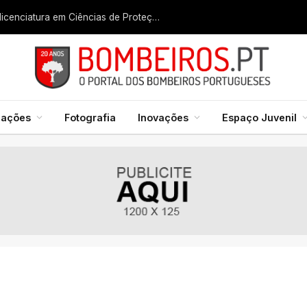
Liga dos Bombeiros quer fazer nascer licenciatura em Ciências de Proteção Civil e Bombeiros
mações
Fotografia
Inovações
Espaço Juvenil