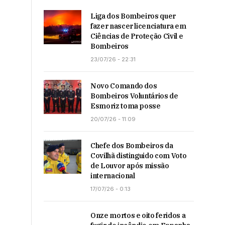
Liga dos Bombeiros quer
fazer nascer licenciatura em
Ciências de Proteção Civil e
Bombeiros
23/07/26 - 22:31
Novo Comando dos
Bombeiros Voluntários de
Esmoriz toma posse
20/07/26 - 11:09
Chefe dos Bombeiros da
Covilhã distinguido com Voto
de Louvor após missão
internacional
17/07/26 - 0:13
Onze mortos e oito feridos a