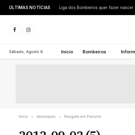
ÚLTIMAS NOTÍCIAS
Facebook
Instagram
Sábado, Agosto 8
Início
Bombeiros
Infor
Início
»
destaques
»
Resgate em Peniche