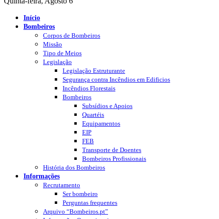
Quinta-feira, Agosto 6
Início
Bombeiros
Corpos de Bombeiros
Missão
Tipo de Meios
Legislação
Legislação Estruturante
Segurança contra Incêndios em Edificios
Incêndios Florestais
Bombeiros
Subsídios e Apoios
Quartéis
Equipamentos
EIP
FEB
Transporte de Doentes
Bombeiros Profissionais
História dos Bombeiros
Informações
Recrutamento
Ser bombeiro
Perguntas frequentes
Arquivo “Bombeiros.pt”