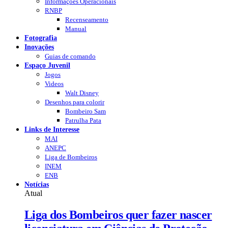
Informações Operacionais
RNBP
Recenseamento
Manual
Fotografia
Inovações
Guias de comando
Espaço Juvenil
Jogos
Videos
Walt Disney
Desenhos para colorir
Bombeiro Sam
Patrulha Pata
Links de Interesse
MAI
ANEPC
Liga de Bombeiros
INEM
ENB
Notícias
Atual
Liga dos Bombeiros quer fazer nascer