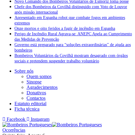
Novo Comando dos Bombeiros Voluntários de Esmoriz toma posse
Chefe dos Bombeiros da Covilhã distinguido com Voto de Louvor
após missão internacional
Apresentado em Espanha robot que combate fogos em ambientes
extremos
Onze mortos e oito feridos a fugir de incêndio em Espanha
Perigo de Incêndio Rural Agrava-se: ANEPC Apela ao Cumprimento
das Medidas de Prevenção
Governo está preparado para “soluções extraordinárias” de ajuda aos
bombeiros
Bombeiros Voluntários da Covilhã mostram desagrado com órgãos
sociais e pretendem suspender trabalho voluntário
Sobre nós
Quem somos
Sinopse
Agradecimentos
Donativos
Contactos
Estatuto editorial
Ficha técnica
Facebook
Instagram
Ocorrências