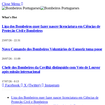
Close Menu
What's Hot
Liga dos Bombeiros quer fazer nascer licenciatura em Ciências de
Proteção Civil e Bombeiros
23/07/26 - 22:31
Novo Comando dos Bombeiros Voluntários de Esmoriz toma posse
20/07/26 - 11:09
Chefe dos Bombeiros da Covilhã distinguido com Voto de Louvor
após missão internacional
17/07/26 - 0:13
Facebook
X (Twitter)
Instagram
Últimas Notícias
Liga dos Bombeiros quer fazer nascer licenciatura em Ciências de
Proteção Civil e Bombeiros