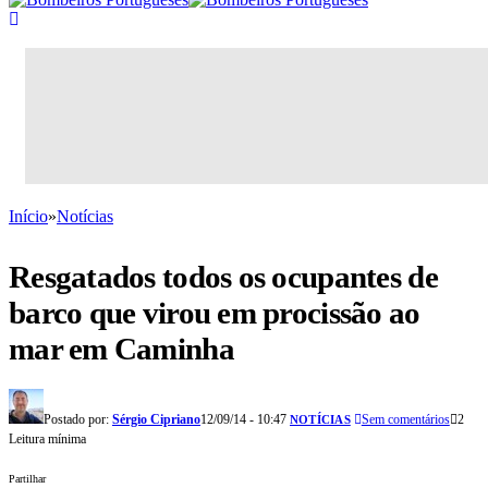
Início
»
Notícias
Resgatados todos os ocupantes de
barco que virou em procissão ao
mar em Caminha
Postado por:
Sérgio Cipriano
12/09/14 - 10:47
Sem comentários
2
NOTÍCIAS
Leitura mínima
Partilhar