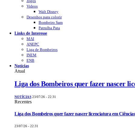
Jogos
Videos
Walt Disney
Desenhos para colorir
Bombeiro Sam
Patrulha Pata
Links de Interesse
MAI
ANEPC
Liga de Bombeiros
INEM
ENB
Notícias
Atual
Liga dos Bombeiros quer fazer nascer li
NOTÍCIAS
23/07/26 - 22:31
Recentes
Liga dos Bombeiros quer fazer nascer licenciatura em Ciências
23/07/26 - 22:31