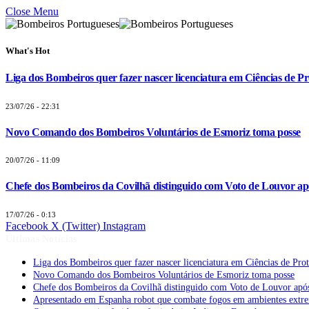
Close Menu
What's Hot
Liga dos Bombeiros quer fazer nascer licenciatura em Ciências de Pr
23/07/26 - 22:31
Novo Comando dos Bombeiros Voluntários de Esmoriz toma posse
20/07/26 - 11:09
Chefe dos Bombeiros da Covilhã distinguido com Voto de Louvor apó
17/07/26 - 0:13
Facebook
X (Twitter)
Instagram
Últimas Notícias
Liga dos Bombeiros quer fazer nascer licenciatura em Ciências de Pro
Novo Comando dos Bombeiros Voluntários de Esmoriz toma posse
Chefe dos Bombeiros da Covilhã distinguido com Voto de Louvor após
Apresentado em Espanha robot que combate fogos em ambientes extr