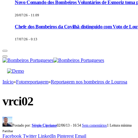
Novo Comando dos Bombeiros Voluntários de Esmoriz toma p
20/07/26 - 11:09
Chefe dos Bombeiros da Covilhã distinguido com Voto de Louv
17/07/26 - 0:13
Início
»
Fotorreportagem
»
Reportagem nos bombeiros de Lourosa
vrci02
Postado por:
Sérgio Cipriano
02/06/13 - 16:54
Sem comentários
1 Leitura mínima
Partilhar
Facebook
Twitter
LinkedIn
Pinterest
Email