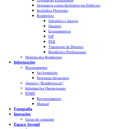
Legislação Estruturante
Segurança contra Incêndios em Edificios
Incêndios Florestais
Bombeiros
Subsídios e Apoios
Quartéis
Equipamentos
EIP
FEB
Transporte de Doentes
Bombeiros Profissionais
História dos Bombeiros
Informações
Recrutamento
Ser bombeiro
Perguntas frequentes
Arquivo “Bombeiros.pt”
Informações Operacionais
RNBP
Recenseamento
Manual
Fotografia
Inovações
Guias de comando
Espaço Juvenil