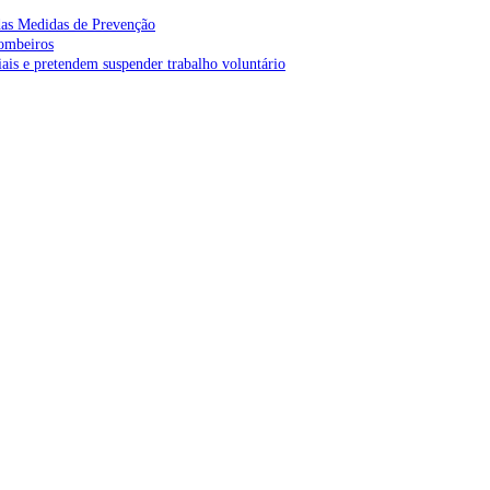
as Medidas de Prevenção
bombeiros
is e pretendem suspender trabalho voluntário