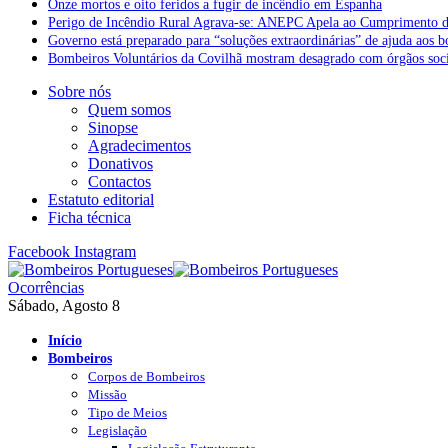
Onze mortos e oito feridos a fugir de incêndio em Espanha
Perigo de Incêndio Rural Agrava-se: ANEPC Apela ao Cumprimento d
Governo está preparado para “soluções extraordinárias” de ajuda aos 
Bombeiros Voluntários da Covilhã mostram desagrado com órgãos socia
Sobre nós
Quem somos
Sinopse
Agradecimentos
Donativos
Contactos
Estatuto editorial
Ficha técnica
Facebook
Instagram
Ocorrências
Sábado, Agosto 8
Início
Bombeiros
Corpos de Bombeiros
Missão
Tipo de Meios
Legislação