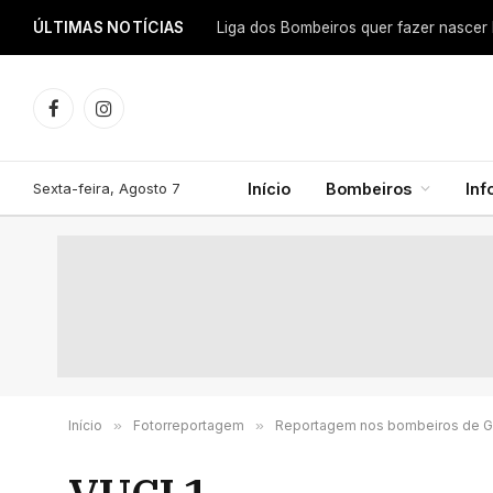
ÚLTIMAS NOTÍCIAS
Facebook
Instagram
Sexta-feira, Agosto 7
Início
Bombeiros
In
Início
»
Fotorreportagem
»
Reportagem nos bombeiros de 