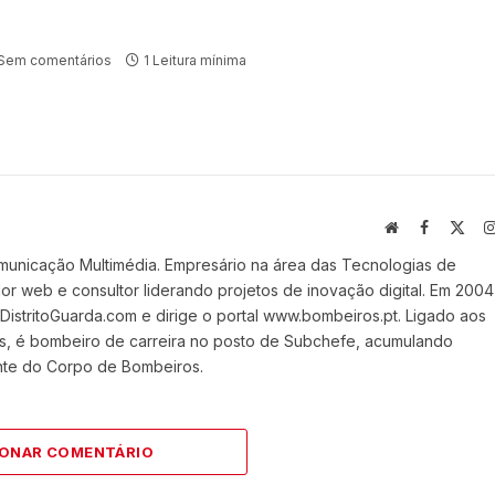
Sem comentários
1 Leitura mínima
Website
Facebook
X
(Twi
municação Multimédia. Empresário na área das Tecnologias de
 web e consultor liderando projetos de inovação digital. Em 2004
stritoGuarda.com e dirige o portal www.bombeiros.pt. Ligado aos
s, é bombeiro de carreira no posto de Subchefe, acumulando
nte do Corpo de Bombeiros.
IONAR COMENTÁRIO