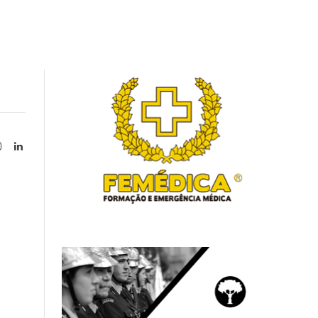
Instagram
LinkedIn
tter)