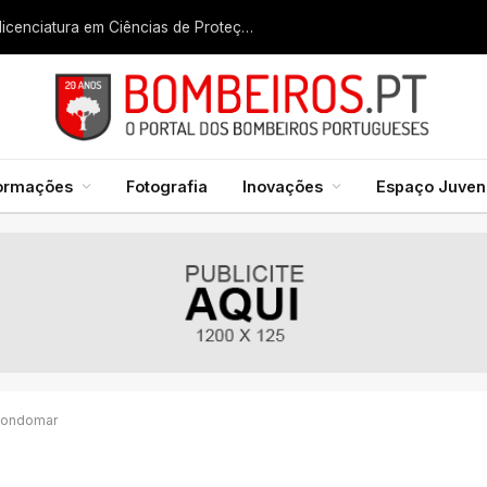
Liga dos Bombeiros quer fazer nascer licenciatura em Ciências de Proteção Civil e Bombeiros
formações
Fotografia
Inovações
Espaço Juveni
Gondomar