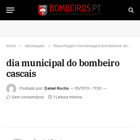
Início
»
destaques
»
Reportagem homenageia bombeiros do município de Cascais
dia municipal do bombeiro
cascais
Postado por:
Daniel Rocha
05/11/13 - 11:50
Sem comentários
1 Leitura mínima