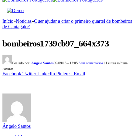
Início
»
Notícias
»
Quer ajudar a criar o primeiro quartel de bombeiros
de Cantagalo?
bombeiros1739cb97_664x373
Postado por:
Ângelo Santos
09/09/15 - 13:05
Sem comentários
1 Leitura mínima
Partilhar
Facebook
Twitter
LinkedIn
Pinterest
Email
Ângelo Santos