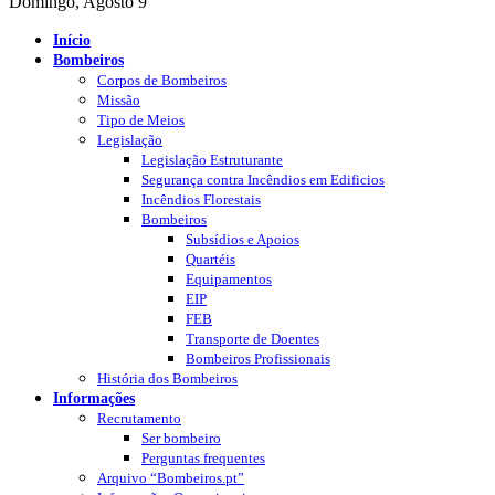
Domingo, Agosto 9
Início
Bombeiros
Corpos de Bombeiros
Missão
Tipo de Meios
Legislação
Legislação Estruturante
Segurança contra Incêndios em Edificios
Incêndios Florestais
Bombeiros
Subsídios e Apoios
Quartéis
Equipamentos
EIP
FEB
Transporte de Doentes
Bombeiros Profissionais
História dos Bombeiros
Informações
Recrutamento
Ser bombeiro
Perguntas frequentes
Arquivo “Bombeiros.pt”