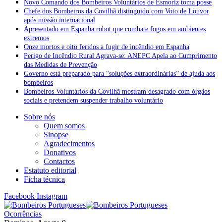
Novo Comando dos Bombeiros Voluntários de Esmoriz toma posse
Chefe dos Bombeiros da Covilhã distinguido com Voto de Louvor
após missão internacional
Apresentado em Espanha robot que combate fogos em ambientes
extremos
Onze mortos e oito feridos a fugir de incêndio em Espanha
Perigo de Incêndio Rural Agrava-se: ANEPC Apela ao Cumprimento
das Medidas de Prevenção
Governo está preparado para “soluções extraordinárias” de ajuda aos
bombeiros
Bombeiros Voluntários da Covilhã mostram desagrado com órgãos
sociais e pretendem suspender trabalho voluntário
Sobre nós
Quem somos
Sinopse
Agradecimentos
Donativos
Contactos
Estatuto editorial
Ficha técnica
Facebook
Instagram
Ocorrências