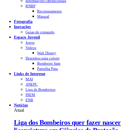
Informações Operacionais
RNBP
Recenseamento
Manual
Fotografia
Inovações
Guias de comando
Espaço Juvenil
Jogos
Videos
Walt Disney
Desenhos para colorir
Bombeiro Sam
Patrulha Pata
Links de Interesse
MAI
ANEPC
Liga de Bombeiros
INEM
ENB
Notícias
Atual
Liga dos Bombeiros quer fazer nascer