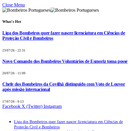
Close Menu
What's Hot
Liga dos Bombeiros quer fazer nascer licenciatura em Ciências de
Proteção Civil e Bombeiros
23/07/26 - 22:31
Novo Comando dos Bombeiros Voluntários de Esmoriz toma posse
20/07/26 - 11:09
Chefe dos Bombeiros da Covilhã distinguido com Voto de Louvor
após missão internacional
17/07/26 - 0:13
Facebook
X (Twitter)
Instagram
Últimas Notícias
Liga dos Bombeiros quer fazer nascer licenciatura em Ciências de
Proteção Civil e Bombeiros