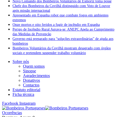
Novo Comando dos Bombeiros Voluntários de Esmoriz toma posse
Chefe dos Bombeiros da Covilhã distinguido com Voto de Louvor
após missão internacional
Apresentado em Espanha robot que combate fogos em ambientes
extremos
Onze mortos e oito feridos a fugir de incêndio em Espanha
Perigo de Incêndio Rural Agrava-se: ANEPC Apela ao Cumprimento
das Medidas de Prevenção
Governo está preparado para “soluções extraordinárias” de ajuda aos
bombeiros
Bombeiros Voluntários da Covilhã mostram desagrado com órgãos
sociais e pretendem suspender trabalho voluntário
Sobre nós
Quem somos
Sinopse
Agradecimentos
Donativos
Contactos
Estatuto editorial
Ficha técnica
Facebook
Instagram
Ocorrências