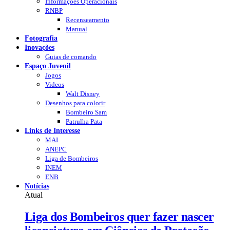
Informações Operacionais
RNBP
Recenseamento
Manual
Fotografia
Inovações
Guias de comando
Espaço Juvenil
Jogos
Videos
Walt Disney
Desenhos para colorir
Bombeiro Sam
Patrulha Pata
Links de Interesse
MAI
ANEPC
Liga de Bombeiros
INEM
ENB
Notícias
Atual
Liga dos Bombeiros quer fazer nascer