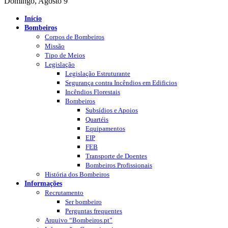
Domingo, Agosto 9
Início
Bombeiros
Corpos de Bombeiros
Missão
Tipo de Meios
Legislação
Legislação Estruturante
Segurança contra Incêndios em Edificios
Incêndios Florestais
Bombeiros
Subsídios e Apoios
Quartéis
Equipamentos
EIP
FEB
Transporte de Doentes
Bombeiros Profissionais
História dos Bombeiros
Informações
Recrutamento
Ser bombeiro
Perguntas frequentes
Arquivo “Bombeiros.pt”