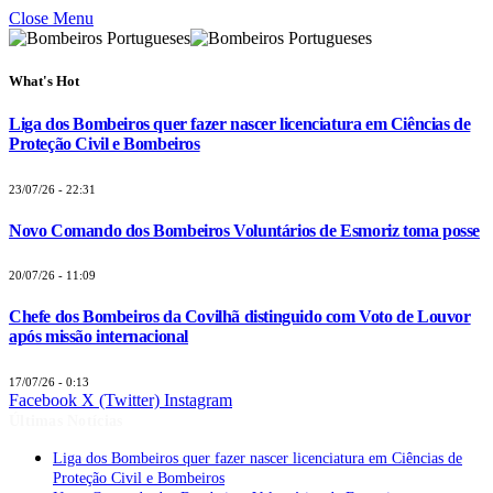
Close Menu
What's Hot
Liga dos Bombeiros quer fazer nascer licenciatura em Ciências de
Proteção Civil e Bombeiros
23/07/26 - 22:31
Novo Comando dos Bombeiros Voluntários de Esmoriz toma posse
20/07/26 - 11:09
Chefe dos Bombeiros da Covilhã distinguido com Voto de Louvor
após missão internacional
17/07/26 - 0:13
Facebook
X (Twitter)
Instagram
Últimas Notícias
Liga dos Bombeiros quer fazer nascer licenciatura em Ciências de
Proteção Civil e Bombeiros