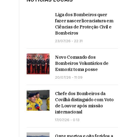
Liga dos Bombeiros quer
fazer nascer licenciatura em
Ciências de Proteção Civil e
Bombeiros
23/07/26 - 22:31
Novo Comando dos
Bombeiros Voluntários de
Esmoriz toma posse
20/07/26 - 11:09
Chefe dos Bombeiros da
Covilhã distinguido com Voto
de Louvor após missão
internacional
17/07/26 - 0:13
Onze mortos e oito feridos a