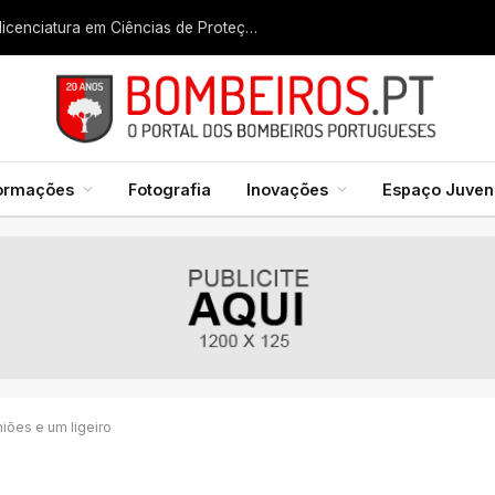
Liga dos Bombeiros quer fazer nascer licenciatura em Ciências de Proteção Civil e Bombeiros
formações
Fotografia
Inovações
Espaço Juveni
iões e um ligeiro