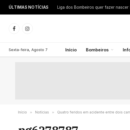
ÚLTIMAS NOTÍCIAS
Facebook
Instagram
Sexta-feira, Agosto 7
Início
Bombeiros
In
Início
»
Notícias
»
Quatro feridos em acidente entre dois cam