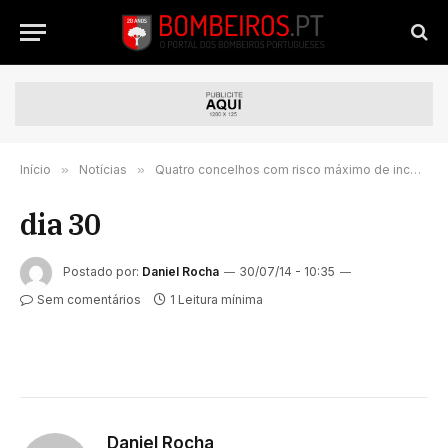
Início
»
Notícias
»
Quatro concelhos com risco máximo de incêndio
dia 30
Postado por:
Daniel Rocha
30/07/14 - 10:35
Sem comentários
1 Leitura mínima
Daniel Rocha