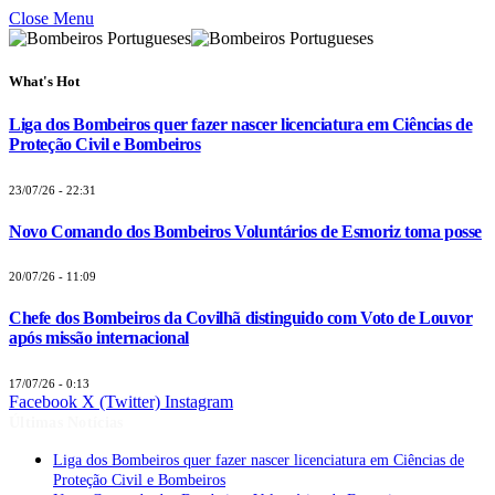
Close Menu
What's Hot
Liga dos Bombeiros quer fazer nascer licenciatura em Ciências de
Proteção Civil e Bombeiros
23/07/26 - 22:31
Novo Comando dos Bombeiros Voluntários de Esmoriz toma posse
20/07/26 - 11:09
Chefe dos Bombeiros da Covilhã distinguido com Voto de Louvor
após missão internacional
17/07/26 - 0:13
Facebook
X (Twitter)
Instagram
Últimas Notícias
Liga dos Bombeiros quer fazer nascer licenciatura em Ciências de
Proteção Civil e Bombeiros