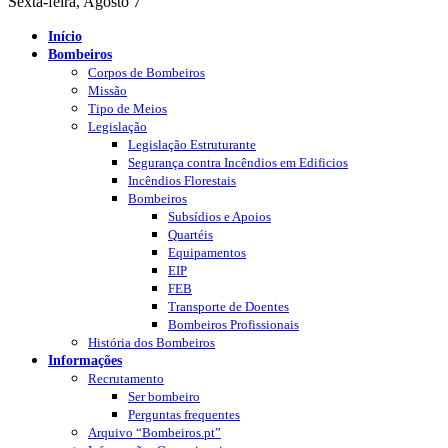
Sexta-feira, Agosto 7
Início
Bombeiros
Corpos de Bombeiros
Missão
Tipo de Meios
Legislação
Legislação Estruturante
Segurança contra Incêndios em Edificios
Incêndios Florestais
Bombeiros
Subsídios e Apoios
Quartéis
Equipamentos
EIP
FEB
Transporte de Doentes
Bombeiros Profissionais
História dos Bombeiros
Informações
Recrutamento
Ser bombeiro
Perguntas frequentes
Arquivo “Bombeiros.pt”