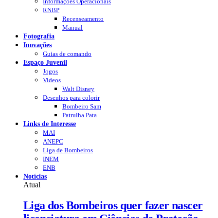
Informações Operacionais
RNBP
Recenseamento
Manual
Fotografia
Inovações
Guias de comando
Espaço Juvenil
Jogos
Videos
Walt Disney
Desenhos para colorir
Bombeiro Sam
Patrulha Pata
Links de Interesse
MAI
ANEPC
Liga de Bombeiros
INEM
ENB
Notícias
Atual
Liga dos Bombeiros quer fazer nascer