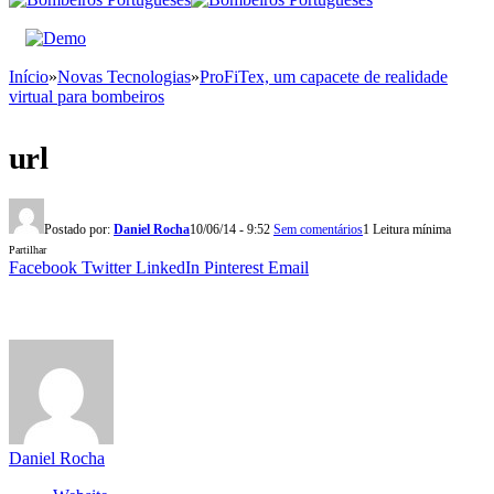
Início
»
Novas Tecnologias
»
ProFiTex, um capacete de realidade
virtual para bombeiros
url
Postado por:
Daniel Rocha
10/06/14 - 9:52
Sem comentários
1 Leitura mínima
Partilhar
Facebook
Twitter
LinkedIn
Pinterest
Email
Daniel Rocha