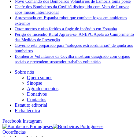
Novo Comando dos Bombeiros Voluntários de Esmoriz toma posse
Chefe dos Bombeiros da Covilhã distinguido com Voto de Louvor
após missão internacional
Apresentado em Espanha robot que combate fogos em ambientes
extremos
Onze mortos e oito feridos a fugir de incêndio em Espanha
Perigo de Incêndio Rural Agrava-se: ANEPC Apela ao Cumprimento
das Medidas de Prevenção
Governo está preparado para “soluções extraordinárias” de ajuda aos
bombeiros
Bombeiros Voluntários da Covilhã mostram desagrado com órgãos
sociais e pretendem suspender trabalho voluntário
Sobre nós
Quem somos
Sinopse
Agradecimentos
Donativos
Contactos
Estatuto editorial
Ficha técnica
Facebook
Instagram
Ocorrências