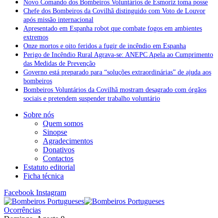
Novo Comando dos Bombeiros Voluntários de Esmoriz toma posse
Chefe dos Bombeiros da Covilhã distinguido com Voto de Louvor
após missão internacional
Apresentado em Espanha robot que combate fogos em ambientes
extremos
Onze mortos e oito feridos a fugir de incêndio em Espanha
Perigo de Incêndio Rural Agrava-se: ANEPC Apela ao Cumprimento
das Medidas de Prevenção
Governo está preparado para “soluções extraordinárias” de ajuda aos
bombeiros
Bombeiros Voluntários da Covilhã mostram desagrado com órgãos
sociais e pretendem suspender trabalho voluntário
Sobre nós
Quem somos
Sinopse
Agradecimentos
Donativos
Contactos
Estatuto editorial
Ficha técnica
Facebook
Instagram
Ocorrências