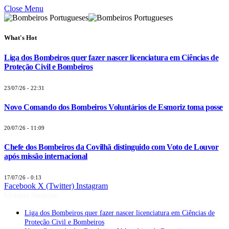
Close Menu
What's Hot
Liga dos Bombeiros quer fazer nascer licenciatura em Ciências de
Proteção Civil e Bombeiros
23/07/26 - 22:31
Novo Comando dos Bombeiros Voluntários de Esmoriz toma posse
20/07/26 - 11:09
Chefe dos Bombeiros da Covilhã distinguido com Voto de Louvor
após missão internacional
17/07/26 - 0:13
Facebook
X (Twitter)
Instagram
Últimas Notícias
Liga dos Bombeiros quer fazer nascer licenciatura em Ciências de
Proteção Civil e Bombeiros