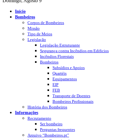
Domingo, Agosto 9
Início
Bombeiros
Corpos de Bombeiros
Missão
Tipo de Meios
Legislação
Legislação Estruturante
Segurança contra Incêndios em Edificios
Incêndios Florestais
Bombeiros
Subsídios e Apoios
Quartéis
Equipamentos
EIP
FEB
Transporte de Doentes
Bombeiros Profissionais
História dos Bombeiros
Informações
Recrutamento
Ser bombeiro
Perguntas frequentes
Arquivo “Bombeiros.pt”