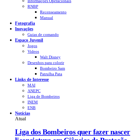
Informações Operacionais
RNBP
Recenseamento
Manual
Fotografia
Inovações
Guias de comando
Espaço Juvenil
Jogos
Videos
Walt Disney
Desenhos para colorir
Bombeiro Sam
Patrulha Pata
Links de Interesse
MAI
ANEPC
Liga de Bombeiros
INEM
ENB
Notícias
Atual
Liga dos Bombeiros quer fazer nascer