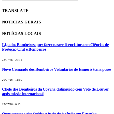
TRANSLATE
NOTÍCIAS GERAIS
NOTÍCIAS LOCAIS
Liga dos Bombeiros quer fazer nascer licenciatura em Ciências de
Proteção Civil e Bombeiros
23/07/26 - 22:31
Novo Comando dos Bombeiros Voluntários de Esmoriz toma posse
20/07/26 - 11:09
Chefe dos Bombeiros da Covilhã distinguido com Voto de Louvor
após missão internacional
17/07/26 - 0:13
Onze mortos e oito feridos a fugir de incêndio em Espanha