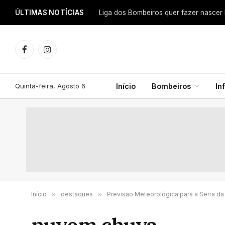
ÚLTIMAS NOTÍCIAS
Facebook
Instagram
Quinta-feira, Agosto 6
Início
Bombeiros
In
Início
»
destaques
»
Previsão Meteorológica para a Serra da E