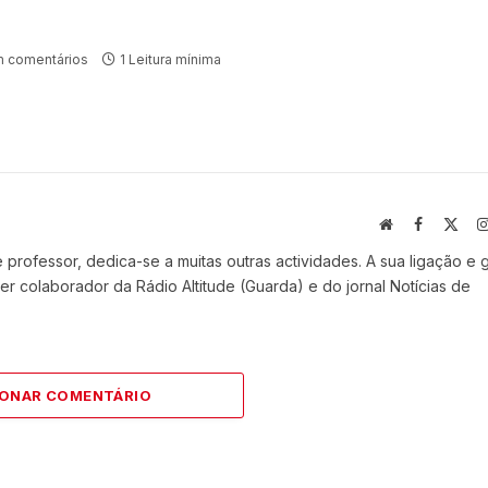
 comentários
1 Leitura mínima
Website
Facebook
X
(Twi
professor, dedica-se a muitas outras actividades. A sua ligação e 
r colaborador da Rádio Altitude (Guarda) e do jornal Notícias de
IONAR COMENTÁRIO