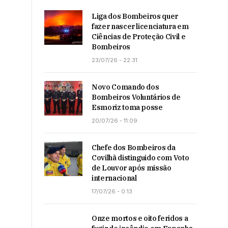
Liga dos Bombeiros quer
fazer nascer licenciatura em
Ciências de Proteção Civil e
Bombeiros
23/07/26 - 22:31
Novo Comando dos
Bombeiros Voluntários de
Esmoriz toma posse
20/07/26 - 11:09
Chefe dos Bombeiros da
Covilhã distinguido com Voto
de Louvor após missão
internacional
17/07/26 - 0:13
Onze mortos e oito feridos a