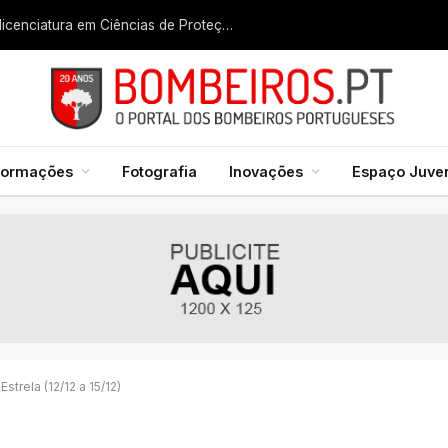
Liga dos Bombeiros quer fazer nascer licenciatura em Ciências de Proteção Civil e Bombeiros
formações
Fotografia
Inovações
Espaço Juven
strela (12/12 a 15/12)