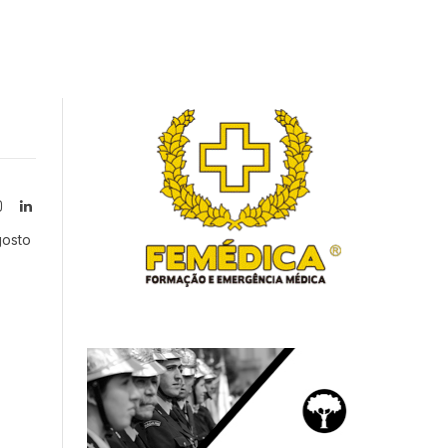
Instagram
LinkedIn
tter)
gosto