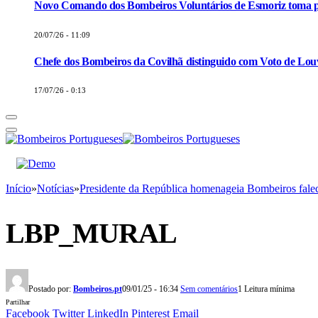
Novo Comando dos Bombeiros Voluntários de Esmoriz toma p
20/07/26 - 11:09
Chefe dos Bombeiros da Covilhã distinguido com Voto de Louv
17/07/26 - 0:13
Início
»
Notícias
»
Presidente da República homenageia Bombeiros fale
LBP_MURAL
Postado por:
Bombeiros.pt
09/01/25 - 16:34
Sem comentários
1 Leitura mínima
Partilhar
Facebook
Twitter
LinkedIn
Pinterest
Email