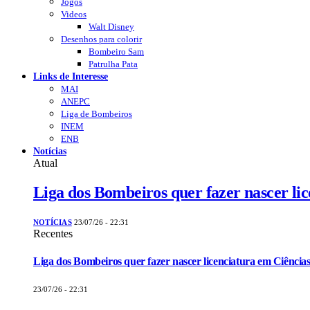
Jogos
Videos
Walt Disney
Desenhos para colorir
Bombeiro Sam
Patrulha Pata
Links de Interesse
MAI
ANEPC
Liga de Bombeiros
INEM
ENB
Notícias
Atual
Liga dos Bombeiros quer fazer nascer li
NOTÍCIAS
23/07/26 - 22:31
Recentes
Liga dos Bombeiros quer fazer nascer licenciatura em Ciências
23/07/26 - 22:31