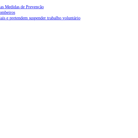
as Medidas de Prevenção
bombeiros
is e pretendem suspender trabalho voluntário