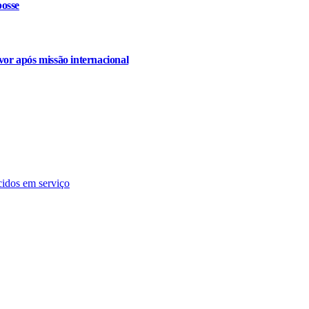
osse
or após missão internacional
cidos em serviço