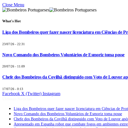
Close Menu
What's Hot
Liga dos Bombeiros quer fazer nascer licenciatura em Ciências de Pr
23/07/26 - 22:31
Novo Comando dos Bombeiros Voluntários de Esmoriz toma posse
20/07/26 - 11:09
Chefe dos Bombeiros da Covilhã distinguido com Voto de Louvor apó
17/07/26 - 0:13
Facebook
X (Twitter)
Instagram
Últimas Notícias
Liga dos Bombeiros quer fazer nascer licenciatura em Ciências de Pro
Novo Comando dos Bombeiros Voluntários de Esmoriz toma posse
Chefe dos Bombeiros da Covilhã distinguido com Voto de Louvor após
Apresentado em Espanha robot que combate fogos em ambientes extr