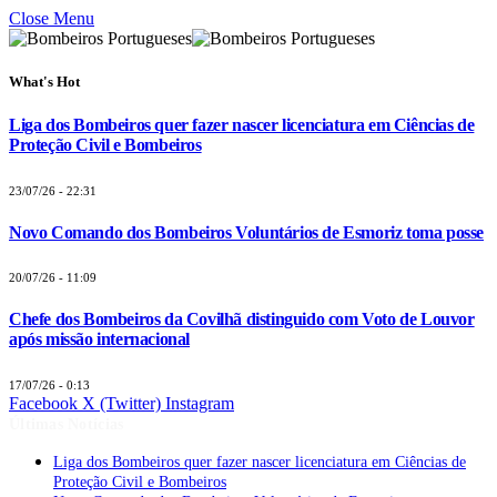
Close Menu
What's Hot
Liga dos Bombeiros quer fazer nascer licenciatura em Ciências de
Proteção Civil e Bombeiros
23/07/26 - 22:31
Novo Comando dos Bombeiros Voluntários de Esmoriz toma posse
20/07/26 - 11:09
Chefe dos Bombeiros da Covilhã distinguido com Voto de Louvor
após missão internacional
17/07/26 - 0:13
Facebook
X (Twitter)
Instagram
Últimas Notícias
Liga dos Bombeiros quer fazer nascer licenciatura em Ciências de
Proteção Civil e Bombeiros