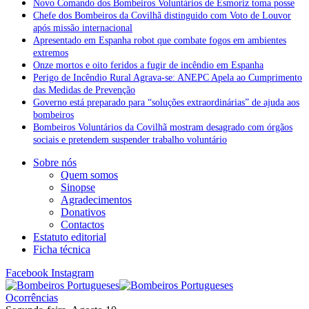
Novo Comando dos Bombeiros Voluntários de Esmoriz toma posse
Chefe dos Bombeiros da Covilhã distinguido com Voto de Louvor
após missão internacional
Apresentado em Espanha robot que combate fogos em ambientes
extremos
Onze mortos e oito feridos a fugir de incêndio em Espanha
Perigo de Incêndio Rural Agrava-se: ANEPC Apela ao Cumprimento
das Medidas de Prevenção
Governo está preparado para “soluções extraordinárias” de ajuda aos
bombeiros
Bombeiros Voluntários da Covilhã mostram desagrado com órgãos
sociais e pretendem suspender trabalho voluntário
Sobre nós
Quem somos
Sinopse
Agradecimentos
Donativos
Contactos
Estatuto editorial
Ficha técnica
Facebook
Instagram
Ocorrências