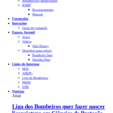
Informações Operacionais
RNBP
Recenseamento
Manual
Fotografia
Inovações
Guias de comando
Espaço Juvenil
Jogos
Videos
Walt Disney
Desenhos para colorir
Bombeiro Sam
Patrulha Pata
Links de Interesse
MAI
ANEPC
Liga de Bombeiros
INEM
ENB
Notícias
Atual
Liga dos Bombeiros quer fazer nascer