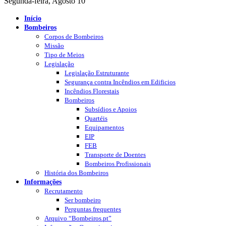
Segunda-feira, Agosto 10
Início
Bombeiros
Corpos de Bombeiros
Missão
Tipo de Meios
Legislação
Legislação Estruturante
Segurança contra Incêndios em Edificios
Incêndios Florestais
Bombeiros
Subsídios e Apoios
Quartéis
Equipamentos
EIP
FEB
Transporte de Doentes
Bombeiros Profissionais
História dos Bombeiros
Informações
Recrutamento
Ser bombeiro
Perguntas frequentes
Arquivo “Bombeiros.pt”