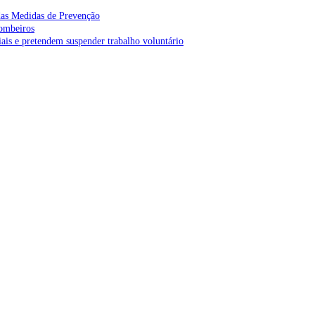
as Medidas de Prevenção
bombeiros
is e pretendem suspender trabalho voluntário