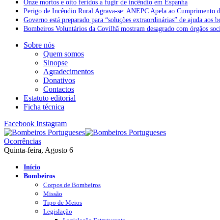
Onze mortos e oito feridos a fugir de incêndio em Espanha
Perigo de Incêndio Rural Agrava-se: ANEPC Apela ao Cumprimento d
Governo está preparado para “soluções extraordinárias” de ajuda aos 
Bombeiros Voluntários da Covilhã mostram desagrado com órgãos socia
Sobre nós
Quem somos
Sinopse
Agradecimentos
Donativos
Contactos
Estatuto editorial
Ficha técnica
Facebook
Instagram
Ocorrências
Quinta-feira, Agosto 6
Início
Bombeiros
Corpos de Bombeiros
Missão
Tipo de Meios
Legislação