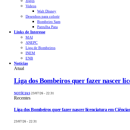
Jogos
Videos
Walt Disney
Desenhos para colorir
Bombeiro Sam
Patrulha Pata
Links de Interesse
MAI
ANEPC
Liga de Bombeiros
INEM
ENB
Notícias
Atual
Liga dos Bombeiros quer fazer nascer li
NOTÍCIAS
23/07/26 - 22:31
Recentes
Liga dos Bombeiros quer fazer nascer licenciatura em Ciências
23/07/26 - 22:31