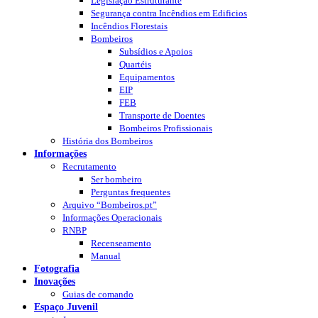
Legislação Estruturante
Segurança contra Incêndios em Edificios
Incêndios Florestais
Bombeiros
Subsídios e Apoios
Quartéis
Equipamentos
EIP
FEB
Transporte de Doentes
Bombeiros Profissionais
História dos Bombeiros
Informações
Recrutamento
Ser bombeiro
Perguntas frequentes
Arquivo “Bombeiros.pt”
Informações Operacionais
RNBP
Recenseamento
Manual
Fotografia
Inovações
Guias de comando
Espaço Juvenil