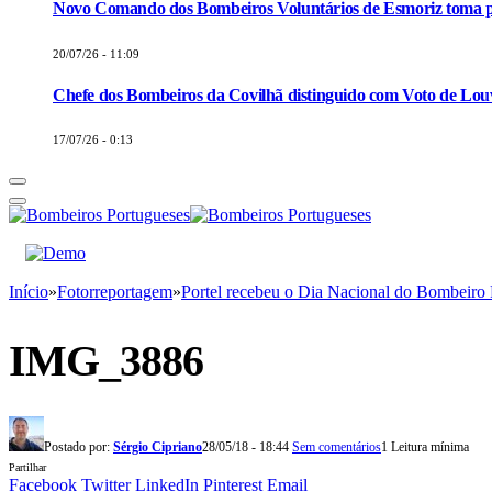
Novo Comando dos Bombeiros Voluntários de Esmoriz toma p
20/07/26 - 11:09
Chefe dos Bombeiros da Covilhã distinguido com Voto de Louv
17/07/26 - 0:13
Início
»
Fotorreportagem
»
Portel recebeu o Dia Nacional do Bombeiro
IMG_3886
Postado por:
Sérgio Cipriano
28/05/18 - 18:44
Sem comentários
1 Leitura mínima
Partilhar
Facebook
Twitter
LinkedIn
Pinterest
Email