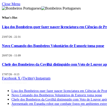
Close Menu
What's Hot
Liga dos Bombeiros quer fazer nascer licenciatura em Ciências de Pr
23/07/26 - 22:31
Novo Comando dos Bombeiros Voluntários de Esmoriz toma posse
20/07/26 - 11:09
Chefe dos Bombeiros da Covilhã distinguido com Voto de Louvor apó
17/07/26 - 0:13
Facebook
X (Twitter)
Instagram
Últimas Notícias
Liga dos Bombeiros quer fazer nascer licenciatura em Ciências de Pro
Novo Comando dos Bombeiros Voluntários de Esmoriz toma posse
Chefe dos Bombeiros da Covilhã distinguido com Voto de Louvor após
Apresentado em Espanha robot que combate fogos em ambientes extr