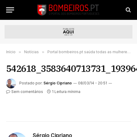
Início
»
Notícias
»
Portal bombeiros.pt saúda todas as mulheres do mundo
542618_3583640713731_19396
Postado por:
Sérgio Cipriano
08/03/14 - 20:51
Sem comentários
1 Leitura mínima
Sérgio Cipriano