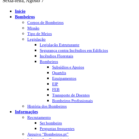
Sexta-feira, Agosto 7
Início
Bombeiros
Corpos de Bombeiros
Missão
Tipo de Meios
Legislação
Legislação Estruturante
Segurança contra Incêndios em Edificios
Incêndios Florestais
Bombeiros
Subsídios e Apoios
Quartéis
Equipamentos
EIP
FEB
Transporte de Doentes
Bombeiros Profissionais
História dos Bombeiros
Informações
Recrutamento
Ser bombeiro
Perguntas frequentes
Arquivo “Bombeiros.pt”