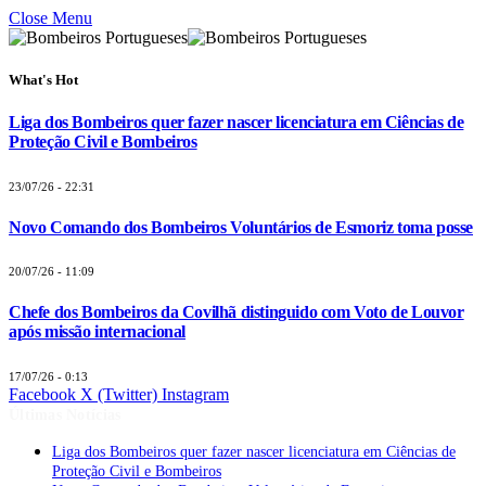
Close Menu
What's Hot
Liga dos Bombeiros quer fazer nascer licenciatura em Ciências de
Proteção Civil e Bombeiros
23/07/26 - 22:31
Novo Comando dos Bombeiros Voluntários de Esmoriz toma posse
20/07/26 - 11:09
Chefe dos Bombeiros da Covilhã distinguido com Voto de Louvor
após missão internacional
17/07/26 - 0:13
Facebook
X (Twitter)
Instagram
Últimas Notícias
Liga dos Bombeiros quer fazer nascer licenciatura em Ciências de
Proteção Civil e Bombeiros