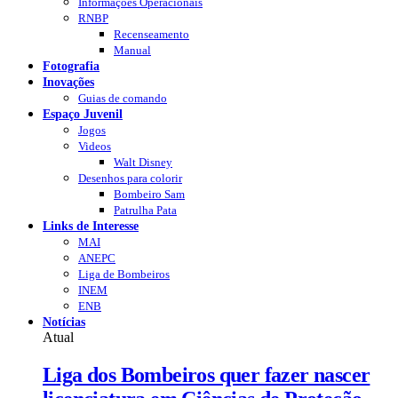
Informações Operacionais
RNBP
Recenseamento
Manual
Fotografia
Inovações
Guias de comando
Espaço Juvenil
Jogos
Videos
Walt Disney
Desenhos para colorir
Bombeiro Sam
Patrulha Pata
Links de Interesse
MAI
ANEPC
Liga de Bombeiros
INEM
ENB
Notícias
Atual
Liga dos Bombeiros quer fazer nascer