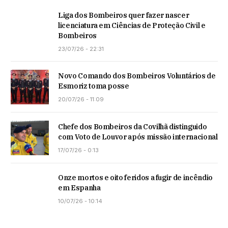
Liga dos Bombeiros quer fazer nascer
licenciatura em Ciências de Proteção Civil e
Bombeiros
23/07/26 - 22:31
Novo Comando dos Bombeiros Voluntários de
Esmoriz toma posse
20/07/26 - 11:09
Chefe dos Bombeiros da Covilhã distinguido
com Voto de Louvor após missão internacional
17/07/26 - 0:13
Onze mortos e oito feridos a fugir de incêndio
em Espanha
10/07/26 - 10:14