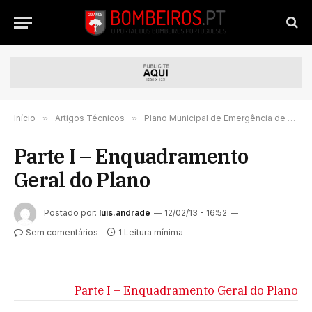
Início
»
Artigos Técnicos
»
Plano Municipal de Emergência de Proteção Civil de Santiago do Cacém
Parte I – Enquadramento
Geral do Plano
Postado por:
luis.andrade
12/02/13 - 16:52
Sem comentários
1 Leitura mínima
Parte I – Enquadramento Geral do Plano