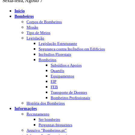
Sexta-feira, Agosto 7
Início
Bombeiros
Corpos de Bombeiros
Missão
Tipo de Meios
Legislação
Legislação Estruturante
Segurança contra Incêndios em Edificios
Incêndios Florestais
Bombeiros
Subsídios e Apoios
Quartéis
Equipamentos
EIP
FEB
Transporte de Doentes
Bombeiros Profissionais
História dos Bombeiros
Informações
Recrutamento
Ser bombeiro
Perguntas frequentes
Arquivo “Bombeiros.pt”