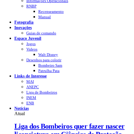
Informações Operacionais
RNBP
Recenseamento
Manual
Fotografia
Inovações
Guias de comando
Espaço Juvenil
Jogos
Videos
Walt Disney
Desenhos para colorir
Bombeiro Sam
Patrulha Pata
Links de Interesse
MAI
ANEPC
Liga de Bombeiros
INEM
ENB
Notícias
Atual
Liga dos Bombeiros quer fazer nascer