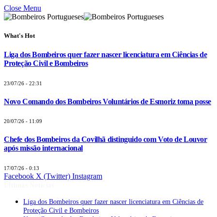
Close Menu
What's Hot
Liga dos Bombeiros quer fazer nascer licenciatura em Ciências de
Proteção Civil e Bombeiros
23/07/26 - 22:31
Novo Comando dos Bombeiros Voluntários de Esmoriz toma posse
20/07/26 - 11:09
Chefe dos Bombeiros da Covilhã distinguido com Voto de Louvor
após missão internacional
17/07/26 - 0:13
Facebook
X (Twitter)
Instagram
Últimas Notícias
Liga dos Bombeiros quer fazer nascer licenciatura em Ciências de
Proteção Civil e Bombeiros