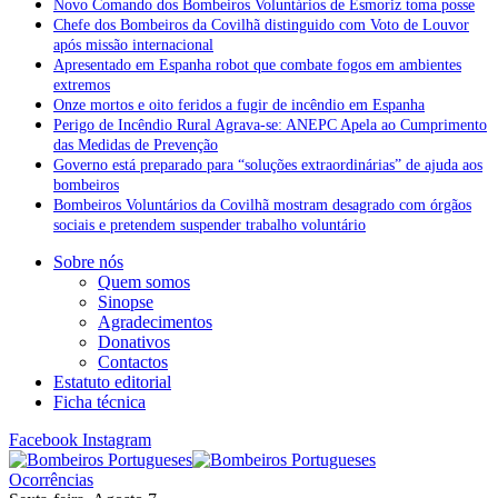
Novo Comando dos Bombeiros Voluntários de Esmoriz toma posse
Chefe dos Bombeiros da Covilhã distinguido com Voto de Louvor
após missão internacional
Apresentado em Espanha robot que combate fogos em ambientes
extremos
Onze mortos e oito feridos a fugir de incêndio em Espanha
Perigo de Incêndio Rural Agrava-se: ANEPC Apela ao Cumprimento
das Medidas de Prevenção
Governo está preparado para “soluções extraordinárias” de ajuda aos
bombeiros
Bombeiros Voluntários da Covilhã mostram desagrado com órgãos
sociais e pretendem suspender trabalho voluntário
Sobre nós
Quem somos
Sinopse
Agradecimentos
Donativos
Contactos
Estatuto editorial
Ficha técnica
Facebook
Instagram
Ocorrências