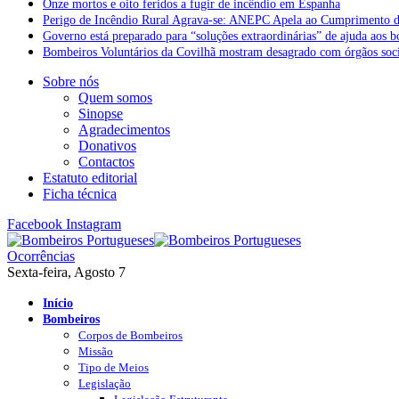
Onze mortos e oito feridos a fugir de incêndio em Espanha
Perigo de Incêndio Rural Agrava-se: ANEPC Apela ao Cumprimento d
Governo está preparado para “soluções extraordinárias” de ajuda aos 
Bombeiros Voluntários da Covilhã mostram desagrado com órgãos socia
Sobre nós
Quem somos
Sinopse
Agradecimentos
Donativos
Contactos
Estatuto editorial
Ficha técnica
Facebook
Instagram
Ocorrências
Sexta-feira, Agosto 7
Início
Bombeiros
Corpos de Bombeiros
Missão
Tipo de Meios
Legislação