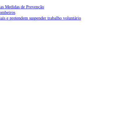
as Medidas de Prevenção
bombeiros
is e pretendem suspender trabalho voluntário