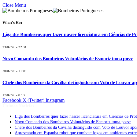
Close Menu
What's Hot
Liga dos Bombeiros quer fazer nascer licenciatura em Ciências de Pr
23/07/26 - 22:31
Novo Comando dos Bombeiros Voluntários de Esmoriz toma posse
20/07/26 - 11:09
Chefe dos Bombeiros da Covilhã distinguido com Voto de Louvor apó
17/07/26 - 0:13
Facebook
X (Twitter)
Instagram
Últimas Notícias
Liga dos Bombeiros quer fazer nascer licenciatura em Ciências de Pro
Novo Comando dos Bombeiros Voluntários de Esmoriz toma posse
Chefe dos Bombeiros da Covilhã distinguido com Voto de Louvor após
Apresentado em Espanha robot que combate fogos em ambientes extr