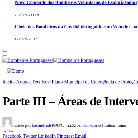
Novo Comando dos Bombeiros Voluntários de Esmoriz toma p
20/07/26 - 11:09
Chefe dos Bombeiros da Covilhã distinguido com Voto de Louv
17/07/26 - 0:13
Início
»
Artigos Técnicos
»
Plano Municipal de Emergência de Proteção
Parte III – Áreas de Inter
Postado por:
luis.andrade
10/03/13 - 22:52
Sem comentários
1 Leitura mínima
Partilhar
Facebook
Twitter
LinkedIn
Pinterest
Email