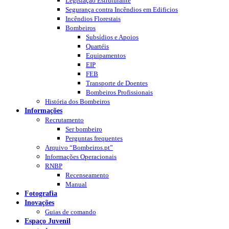
Legislação Estruturante
Segurança contra Incêndios em Edificios
Incêndios Florestais
Bombeiros
Subsídios e Apoios
Quartéis
Equipamentos
EIP
FEB
Transporte de Doentes
Bombeiros Profissionais
História dos Bombeiros
Informações
Recrutamento
Ser bombeiro
Perguntas frequentes
Arquivo “Bombeiros.pt”
Informações Operacionais
RNBP
Recenseamento
Manual
Fotografia
Inovações
Guias de comando
Espaço Juvenil