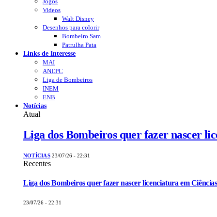
Jogos
Videos
Walt Disney
Desenhos para colorir
Bombeiro Sam
Patrulha Pata
Links de Interesse
MAI
ANEPC
Liga de Bombeiros
INEM
ENB
Notícias
Atual
Liga dos Bombeiros quer fazer nascer li
NOTÍCIAS
23/07/26 - 22:31
Recentes
Liga dos Bombeiros quer fazer nascer licenciatura em Ciências
23/07/26 - 22:31